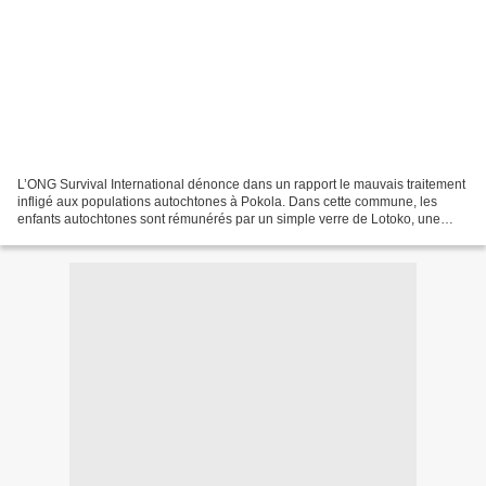
L’ONG Survival International dénonce dans un rapport le mauvais traitement
infligé aux populations autochtones à Pokola. Dans cette commune, les
enfants autochtones sont rémunérés par un simple verre de Lotoko, une
boisson locale. Déjà en 2013, cette...