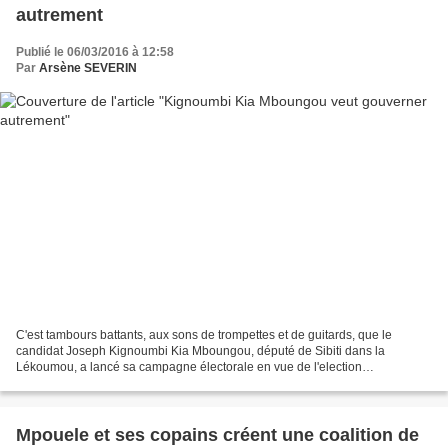
autrement
Publié le 06/03/2016 à 12:58
Par
Arsène SEVERIN
C'est tambours battants, aux sons de trompettes et de guitards, que le
candidat Joseph Kignoumbi Kia Mboungou, député de Sibiti dans la
Lékoumou, a lancé sa campagne électorale en vue de l'election
présidentielle du 20 mars 2016. Un seul message, "Gouvernement...
Mpouele et ses copains créent une coalition de