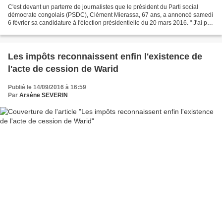
C'est devant un parterre de journalistes que le président du Parti social
démocrate congolais (PSDC), Clément Mierassa, 67 ans, a annoncé samedi
6 février sa candidature à l'élection présidentielle du 20 mars 2016. " J'ai pris
sur moi le temps d'y réfléchir...
Les impôts reconnaissent enfin l'existence de
l'acte de cession de Warid
Publié le 14/09/2016 à 16:59
Par
Arsène SEVERIN