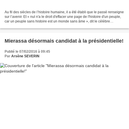
Au fil des siècles de l’histoire humaine, il a été établi que le passé renseigne
sur l’avenir. Et « nul n'a le droit d'effacer une page de l'histoire d'un peuple,
car un peuple sans histoire est un monde sans âme », dit le célèbre
journaliste camerounais,...
Mierassa désormais candidat à la présidentielle!
Publié le 07/02/2016 à 09:45
Par
Arsène SEVERIN