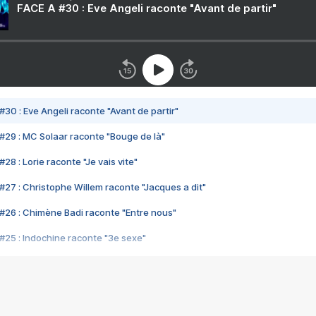
FACE A #30 : Eve Angeli raconte "Avant de partir"
#30 : Eve Angeli raconte "Avant de partir"
#29 : MC Solaar raconte "Bouge de là"
28 : Lorie raconte "Je vais vite"
#27 : Christophe Willem raconte "Jacques a dit"
#26 : Chimène Badi raconte "Entre nous"
#25 : Indochine raconte "3e sexe"
#24 : Zaho raconte "C'est chelou"
#23 : Patrick Bruel raconte "Au café des délices"
#22 : Kyo raconte "Le chemin"