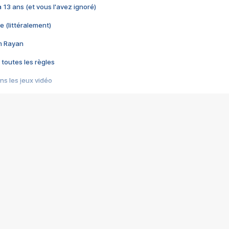
 a 13 ans (et vous l'avez ignoré)
e (littéralement)
im Rayan
 toutes les règles
s les jeux vidéo
us choquant de Rockstar ? - Le scandale BULLY
e plus moche de Steam
du RÊVE tourne au CAUCHEMAR
pendant 8 heures
it… à tort
umiliés par un jeu vidéo
ire - Final Fantasy 8
ti un empire - Age of Empires