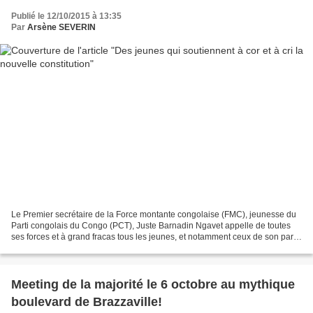
Publié le 12/10/2015 à 13:35
Par
Arsène SEVERIN
Le Premier secrétaire de la Force montante congolaise (FMC), jeunesse du
Parti congolais du Congo (PCT), Juste Barnadin Ngavet appelle de toutes
ses forces et à grand fracas tous les jeunes, et notamment ceux de son parti
à dire massivement OUI au référendum...
Meeting de la majorité le 6 octobre au mythique
boulevard de Brazzaville!