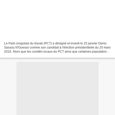
Le Parti congolais du travail (PCT) a désigné et investi le 25 janvier Denis
Sassou N'Guesso comme son candidat à l'élection présidentielle du 20 mars
2016. Alors que les comités locaux du PCT ainsi que certaines populations
appellent instamment le chef...