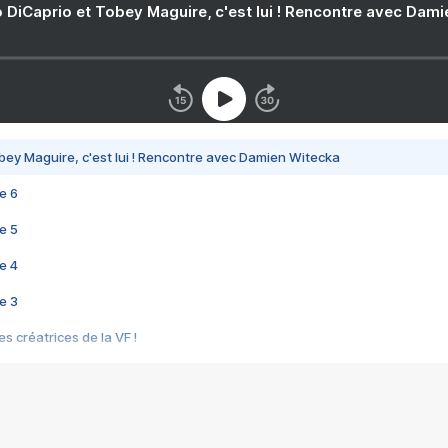
 DiCaprio et Tobey Maguire, c'est lui ! Rencontre avec Dam
bey Maguire, c'est lui ! Rencontre avec Damien Witecka
e 6
e 5
e 4
e 3
s créatrices de la VF !
e 2
e 1
e Mektoub My Love arrive enfin ! Rencontre avec Shaïn Boumedine et Sal