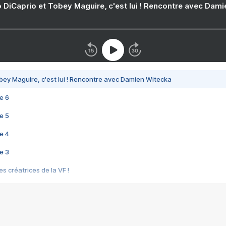
 DiCaprio et Tobey Maguire, c'est lui ! Rencontre avec Dam
bey Maguire, c'est lui ! Rencontre avec Damien Witecka
e 6
e 5
e 4
e 3
s créatrices de la VF !
e 2
e 1
e Mektoub My Love arrive enfin ! Rencontre avec Shaïn Boumedine et Sal