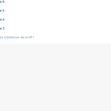
e 6
e 5
e 4
e 3
s créatrices de la VF !
e 2
e 1
e Mektoub My Love arrive enfin ! Rencontre avec Shaïn Boumedine et Sal
i : après Toni en famille
elle réalise le bouleversant Dites lui que je l'aime
ais ! Rencontre autour de Vie privée de Rebecca Zlotowski
 de Marguerite, Grave... Rencontre avec Ella Rumpf
 Les Rêveurs, un film intime sur la santé mentale