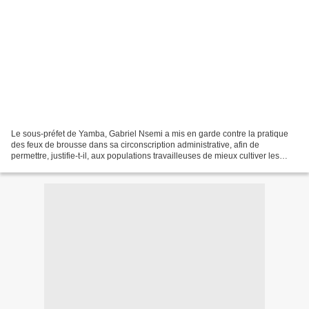
Le sous-préfet de Yamba, Gabriel Nsemi a mis en garde contre la pratique
des feux de brousse dans sa circonscription administrative, afin de
permettre, justifie-t-il, aux populations travailleuses de mieux cultiver les
champs. "Ce sont les paresseux qui...