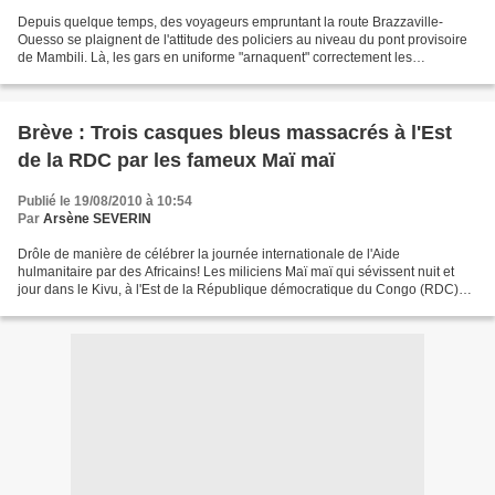
Depuis quelque temps, des voyageurs empruntant la route Brazzaville-
Ouesso se plaignent de l'attitude des policiers au niveau du pont provisoire
de Mambili. Là, les gars en uniforme "arnaquent" correctement les
passagers n'ayant pas de cartes nationales...
Brève : Trois casques bleus massacrés à l'Est
de la RDC par les fameux Maï maï
Publié le 19/08/2010 à 10:54
Par
Arsène SEVERIN
Drôle de manière de célébrer la journée internationale de l'Aide
hulmanitaire par des Africains! Les miliciens Maï maï qui sévissent nuit et
jour dans le Kivu, à l'Est de la République démocratique du Congo (RDC)
ont encore frappé. Trois casques bleus...