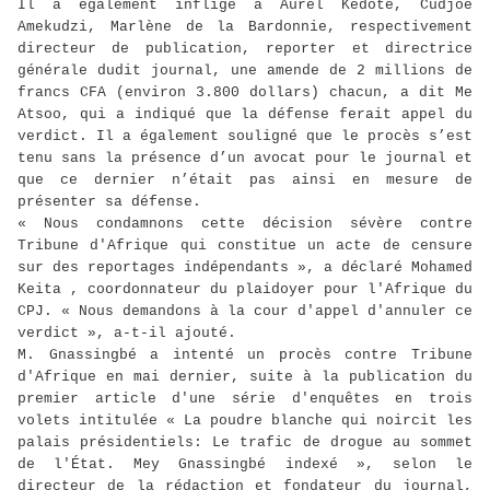
Il a également infligé à Aurel Kedoté, Cudjoe
Amekudzi, Marlène de la Bardonnie, respectivement
directeur de publication, reporter et directrice
générale dudit journal, une amende de 2 millions de
francs CFA (environ 3.800 dollars) chacun, a dit Me
Atsoo, qui a indiqué que la défense ferait appel du
verdict. Il a également souligné que le procès s’est
tenu sans la présence d’un avocat pour le journal et
que ce dernier n’était pas ainsi en mesure de
présenter sa défense.
« Nous condamnons cette décision sévère contre
Tribune d'Afrique qui constitue un acte de censure
sur des reportages indépendants », a déclaré Mohamed
Keita , coordonnateur du plaidoyer pour l'Afrique du
CPJ. « Nous demandons à la cour d'appel d'annuler ce
verdict », a-t-il ajouté.
M. Gnassingbé a intenté un procès contre Tribune
d'Afrique en mai dernier, suite à la publication du
premier article d'une série d'enquêtes en trois
volets intitulée « La poudre blanche qui noircit les
palais présidentiels: Le trafic de drogue au sommet
de l'État. Mey Gnassingbé indexé », selon le
directeur de la rédaction et fondateur du journal,