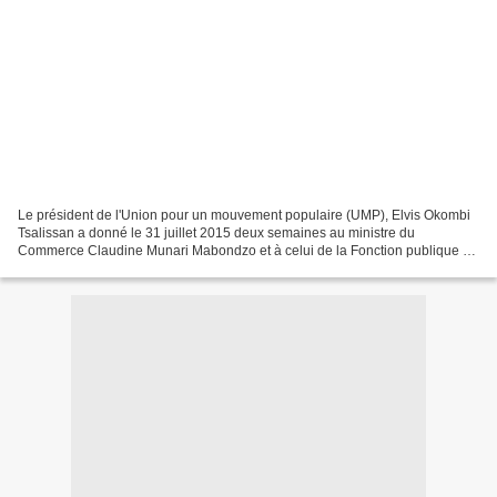
Le président de l'Union pour un mouvement populaire (UMP), Elvis Okombi
Tsalissan a donné le 31 juillet 2015 deux semaines au ministre du
Commerce Claudine Munari Mabondzo et à celui de la Fonction publique et
de la Réforme d'Etat, Guy Brice Parfait Kolelas,...