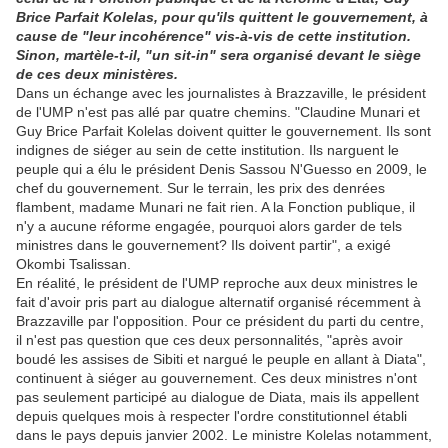
Brice Parfait Kolelas, pour qu'ils quittent le gouvernement, à
cause de "leur incohérence" vis-à-vis de cette institution.
Sinon, martèle-t-il, "un sit-in" sera organisé devant le siège
de ces deux ministères.
Dans un échange avec les journalistes à Brazzaville, le président
de l'UMP n'est pas allé par quatre chemins. "Claudine Munari et
Guy Brice Parfait Kolelas doivent quitter le gouvernement. Ils sont
indignes de siéger au sein de cette institution. Ils narguent le
peuple qui a élu le président Denis Sassou N'Guesso en 2009, le
chef du gouvernement. Sur le terrain, les prix des denrées
flambent, madame Munari ne fait rien. A la Fonction publique, il
n'y a aucune réforme engagée, pourquoi alors garder de tels
ministres dans le gouvernement? Ils doivent partir", a exigé
Okombi Tsalissan.
En réalité, le président de l'UMP reproche aux deux ministres le
fait d'avoir pris part au dialogue alternatif organisé récemment à
Brazzaville par l'opposition. Pour ce président du parti du centre,
il n'est pas question que ces deux personnalités, "après avoir
boudé les assises de Sibiti et nargué le peuple en allant à Diata",
continuent à siéger au gouvernement. Ces deux ministres n'ont
pas seulement participé au dialogue de Diata, mais ils appellent
depuis quelques mois à respecter l'ordre constitutionnel établi
dans le pays depuis janvier 2002. Le ministre Kolelas notamment,