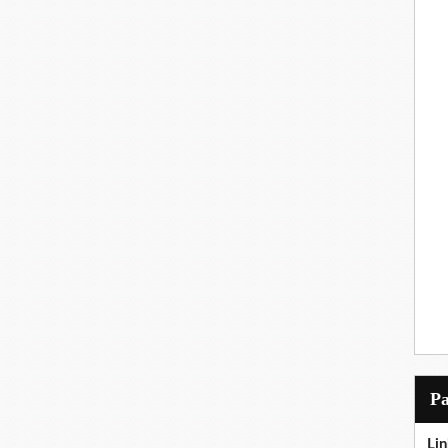
P
Lin