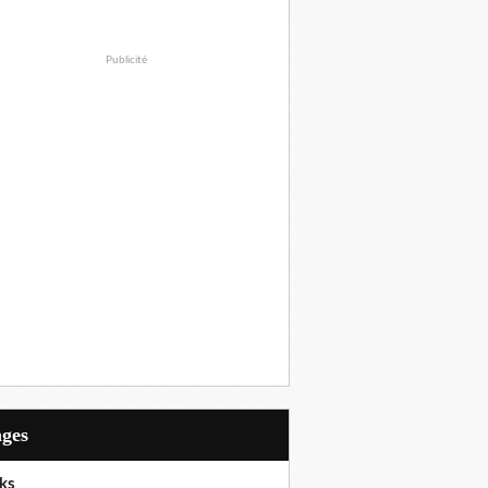
Publicité
ages
ks