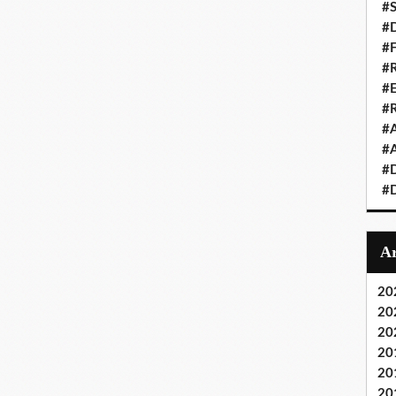
#S
#D
#
#R
#E
#
#A
#A
#D
#D
20
20
20
20
20
20