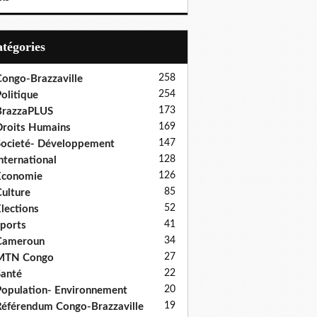
Catégories
258
ongo-Brazzaville
254
olitique
173
BrazzaPLUS
169
roits Humains
147
ocieté- Développement
128
nternational
126
Economie
85
ulture
52
lections
41
ports
34
Cameroun
27
MTN Congo
22
anté
20
opulation- Environnement
19
éférendum Congo-Brazzaville