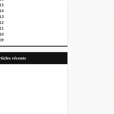
15
14
13
12
11
10
09
articles récents