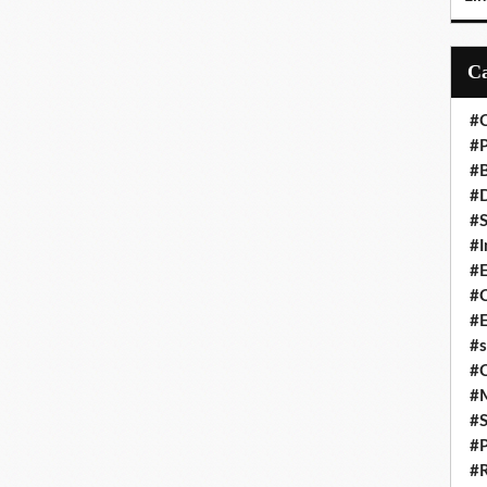
#C
#P
#
#D
#S
#I
#
#C
#E
#s
#
#
#S
#P
#R