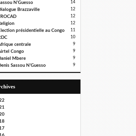
14
assou N'Guesso
12
ialogue Brazzaville
12
FROCAD
12
eligion
11
lection présidentielle au Congo
10
RDC
9
frique centrale
9
irtel Congo
9
aniel Mbere
9
enis Sassou N'Guesso
Archives
22
21
20
18
17
16