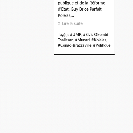
publique et de la Réforme
d'Etat, Guy Brice Parfait
Kolelas,...
Lire la suite
Tag(s) :
#UMP
,
#Elvis Okombi
Tsalissan
,
#Munari
,
#Kolelas
,
#Congo-Brazzaville
,
#Politique