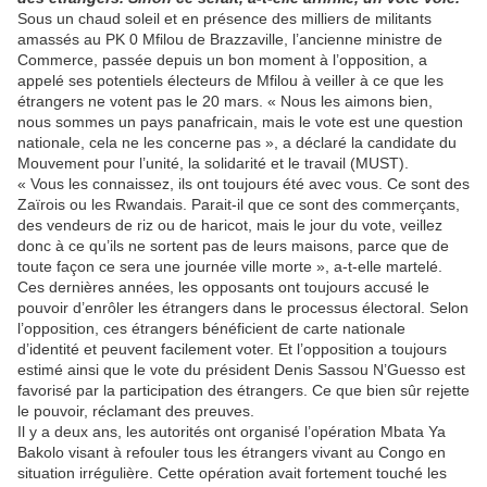
Sous un chaud soleil et en présence des milliers de militants
amassés au PK 0 Mfilou de Brazzaville, l’ancienne ministre de
Commerce, passée depuis un bon moment à l’opposition, a
appelé ses potentiels électeurs de Mfilou à veiller à ce que les
étrangers ne votent pas le 20 mars. « Nous les aimons bien,
nous sommes un pays panafricain, mais le vote est une question
nationale, cela ne les concerne pas », a déclaré la candidate du
Mouvement pour l’unité, la solidarité et le travail (MUST).
« Vous les connaissez, ils ont toujours été avec vous. Ce sont des
Zaïrois ou les Rwandais. Parait-il que ce sont des commerçants,
des vendeurs de riz ou de haricot, mais le jour du vote, veillez
donc à ce qu’ils ne sortent pas de leurs maisons, parce que de
toute façon ce sera une journée ville morte », a-t-elle martelé.
Ces dernières années, les opposants ont toujours accusé le
pouvoir d’enrôler les étrangers dans le processus électoral. Selon
l’opposition, ces étrangers bénéficient de carte nationale
d’identité et peuvent facilement voter. Et l’opposition a toujours
estimé ainsi que le vote du président Denis Sassou N’Guesso est
favorisé par la participation des étrangers. Ce que bien sûr rejette
le pouvoir, réclamant des preuves.
Il y a deux ans, les autorités ont organisé l’opération Mbata Ya
Bakolo visant à refouler tous les étrangers vivant au Congo en
situation irrégulière. Cette opération avait fortement touché les