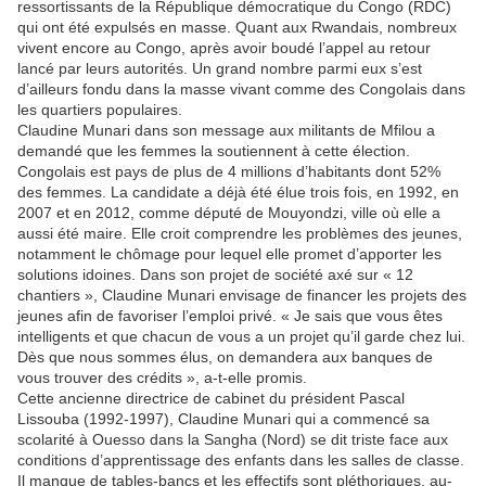
ressortissants de la République démocratique du Congo (RDC)
qui ont été expulsés en masse. Quant aux Rwandais, nombreux
vivent encore au Congo, après avoir boudé l’appel au retour
lancé par leurs autorités. Un grand nombre parmi eux s’est
d’ailleurs fondu dans la masse vivant comme des Congolais dans
les quartiers populaires.
Claudine Munari dans son message aux militants de Mfilou a
demandé que les femmes la soutiennent à cette élection.
Congolais est pays de plus de 4 millions d’habitants dont 52%
des femmes. La candidate a déjà été élue trois fois, en 1992, en
2007 et en 2012, comme député de Mouyondzi, ville où elle a
aussi été maire. Elle croit comprendre les problèmes des jeunes,
notamment le chômage pour lequel elle promet d’apporter les
solutions idoines. Dans son projet de société axé sur « 12
chantiers », Claudine Munari envisage de financer les projets des
jeunes afin de favoriser l’emploi privé. « Je sais que vous êtes
intelligents et que chacun de vous a un projet qu’il garde chez lui.
Dès que nous sommes élus, on demandera aux banques de
vous trouver des crédits », a-t-elle promis.
Cette ancienne directrice de cabinet du président Pascal
Lissouba (1992-1997), Claudine Munari qui a commencé sa
scolarité à Ouesso dans la Sangha (Nord) se dit triste face aux
conditions d’apprentissage des enfants dans les salles de classe.
Il manque de tables-bancs et les effectifs sont pléthoriques, au-