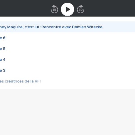
bey Maguire, c'est lui ! Rencontre avec Damien Witecka
e 6
e 5
e 4
e 3
s créatrices de la VF !
e 2
e 1
e Mektoub My Love arrive enfin ! Rencontre avec Shaïn Boumedine et Sal
i : après Toni en famille