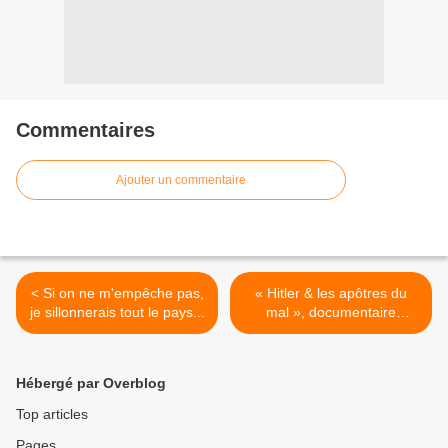
Commentaires
Ajouter un commentaire
< Si on ne m'empêche pas,
« Hitler & les apôtres du
je sillonnerais tout le pays...
mal », documentaire
évenement diffusé le 30
mars sur M6 (vidéo) >
Hébergé par Overblog
Top articles
Pages