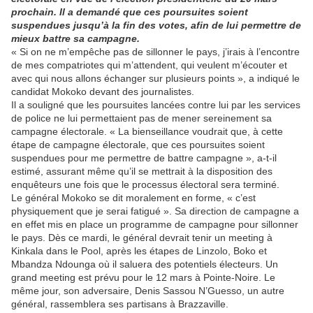
prochain. Il a demandé que ces poursuites soient
suspendues jusqu’à la fin des votes, afin de lui permettre de
mieux battre sa campagne.
« Si on ne m’empêche pas de sillonner le pays, j’irais à l’encontre
de mes compatriotes qui m’attendent, qui veulent m’écouter et
avec qui nous allons échanger sur plusieurs points », a indiqué le
candidat Mokoko devant des journalistes.
Il a souligné que les poursuites lancées contre lui par les services
de police ne lui permettaient pas de mener sereinement sa
campagne électorale. « La bienseillance voudrait que, à cette
étape de campagne électorale, que ces poursuites soient
suspendues pour me permettre de battre campagne », a-t-il
estimé, assurant même qu’il se mettrait à la disposition des
enquêteurs une fois que le processus électoral sera terminé.
Le général Mokoko se dit moralement en forme, « c’est
physiquement que je serai fatigué ». Sa direction de campagne a
en effet mis en place un programme de campagne pour sillonner
le pays. Dès ce mardi, le général devrait tenir un meeting à
Kinkala dans le Pool, après les étapes de Linzolo, Boko et
Mbandza Ndounga où il saluera des potentiels électeurs. Un
grand meeting est prévu pour le 12 mars à Pointe-Noire. Le
même jour, son adversaire, Denis Sassou N’Guesso, un autre
général, rassemblera ses partisans à Brazzaville.