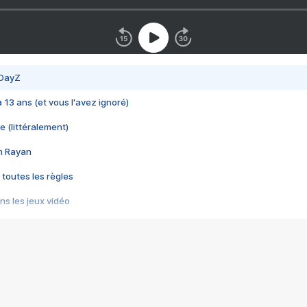
 DayZ
 a 13 ans (et vous l'avez ignoré)
e (littéralement)
im Rayan
 toutes les règles
s les jeux vidéo
us choquant de Rockstar ? - Le scandale BULLY
e plus moche de Steam
du RÊVE tourne au CAUCHEMAR
pendant 8 heures