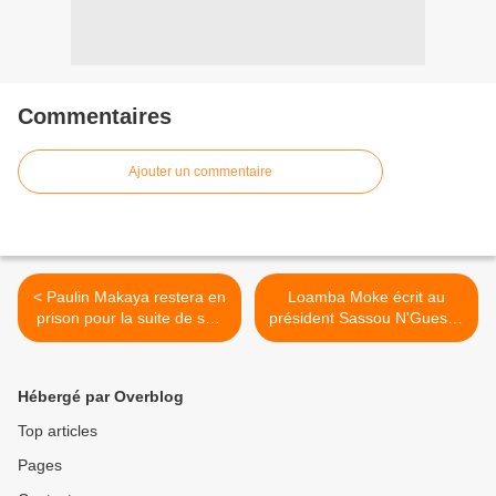
Commentaires
Ajouter un commentaire
< Paulin Makaya restera en
Loamba Moke écrit au
prison pour la suite de son
président Sassou N'Guesso
procès ouvert ce lundi
pour libérer les "prisonniers
politiques" >
Hébergé par Overblog
Top articles
Pages