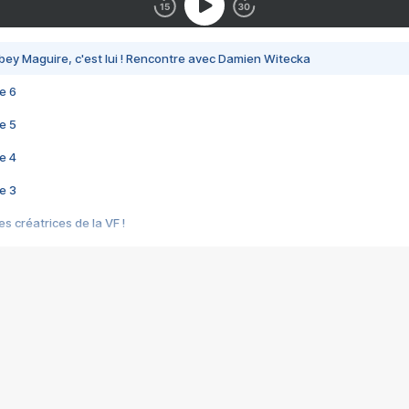
bey Maguire, c'est lui ! Rencontre avec Damien Witecka
e 6
e 5
e 4
e 3
s créatrices de la VF !
e 2
e 1
e Mektoub My Love arrive enfin ! Rencontre avec Shaïn Boumedine et Sal
i : après Toni en famille
elle réalise le bouleversant Dites lui que je l'aime