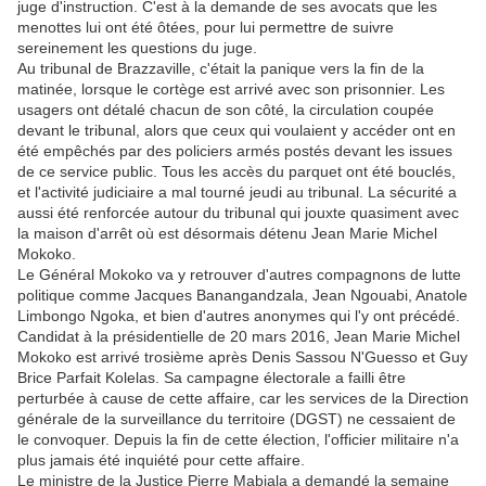
juge d'instruction. C'est à la demande de ses avocats que les
menottes lui ont été ôtées, pour lui permettre de suivre
sereinement les questions du juge.
Au tribunal de Brazzaville, c'était la panique vers la fin de la
matinée, lorsque le cortège est arrivé avec son prisonnier. Les
usagers ont détalé chacun de son côté, la circulation coupée
devant le tribunal, alors que ceux qui voulaient y accéder ont en
été empêchés par des policiers armés postés devant les issues
de ce service public. Tous les accès du parquet ont été bouclés,
et l'activité judiciaire a mal tourné jeudi au tribunal. La sécurité a
aussi été renforcée autour du tribunal qui jouxte quasiment avec
la maison d'arrêt où est désormais détenu Jean Marie Michel
Mokoko.
Le Général Mokoko va y retrouver d'autres compagnons de lutte
politique comme Jacques Banangandzala, Jean Ngouabi, Anatole
Limbongo Ngoka, et bien d'autres anonymes qui l'y ont précédé.
Candidat à la présidentielle de 20 mars 2016, Jean Marie Michel
Mokoko est arrivé trosième après Denis Sassou N'Guesso et Guy
Brice Parfait Kolelas. Sa campagne électorale a failli être
perturbée à cause de cette affaire, car les services de la Direction
générale de la surveillance du territoire (DGST) ne cessaient de
le convoquer. Depuis la fin de cette élection, l'officier militaire n'a
plus jamais été inquiété pour cette affaire.
Le ministre de la Justice Pierre Mabiala a demandé la semaine