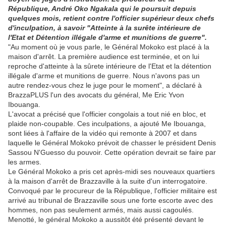
République, André Oko Ngakala qui le poursuit depuis
quelques mois, retient contre l'officier supérieur deux chefs
d'inculpation, à savoir "Atteinte à la surête intérieure de
l'Etat et Détention illégale d'arme et munitions de guerre".
"Au moment où je vous parle, le Général Mokoko est placé à la
maison d'arrêt. La première audience est terminée, et on lui
reproche d'atteinte à la sûrete intérieure de l'Etat et la détention
illégale d'arme et munitions de guerre. Nous n'avons pas un
autre rendez-vous chez le juge pour le moment", a déclaré à
BrazzaPLUS l'un des avocats du général, Me Eric Yvon
Ibouanga.
L'avocat a précisé que l'officier congolais a tout nié en bloc, et
plaide non-coupable. Ces inculpations, a ajouté Me Ibouanga,
sont liées à l'affaire de la vidéo qui remonte à 2007 et dans
laquelle le Général Mokoko prévoit de chasser le président Denis
Sassou N'Guesso du pouvoir. Cette opération devrait se faire par
les armes.
Le Général Mokoko a pris cet après-midi ses nouveaux quartiers
à la maison d'arrêt de Brazzaville à la suite d'un interrogatoire.
Convoqué par le procureur de la République, l'officier militaire est
arrivé au tribunal de Brazzaville sous une forte escorte avec des
hommes, non pas seulement armés, mais aussi cagoulés.
Menotté, le général Mokoko a aussitôt été présenté devant le