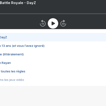
 Battle Royale - DayZ
 DayZ
 a 13 ans (et vous l'avez ignoré)
e (littéralement)
im Rayan
 toutes les règles
s les jeux vidéo
us choquant de Rockstar ? - Le scandale BULLY
e plus moche de Steam
du RÊVE tourne au CAUCHEMAR