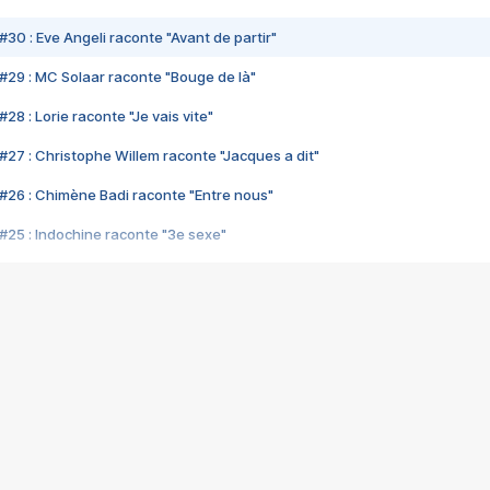
#30 : Eve Angeli raconte "Avant de partir"
#29 : MC Solaar raconte "Bouge de là"
28 : Lorie raconte "Je vais vite"
#27 : Christophe Willem raconte "Jacques a dit"
#26 : Chimène Badi raconte "Entre nous"
#25 : Indochine raconte "3e sexe"
#24 : Zaho raconte "C'est chelou"
#23 : Patrick Bruel raconte "Au café des délices"
#22 : Kyo raconte "Le chemin"
#21 : Nolwenn Leroy raconte "Cassé"
#20 : Patrick Hernandez raconte "Born to be alive"
#19 : Lorie raconte "Près de moi"