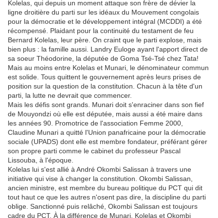
Kolelas, qui depuis un moment attaque son frère de dévier la
ligne droitière du parti sur les idéaux du Mouvement congolais
pour la démocratie et le développement intégral (MCDDI) a été
récompensé. Plaidant pour la continuité du testament de feu
Bernard Kolelas, leur père. On craint que le parti explose, mais
bien plus : la famille aussi. Landry Euloge ayant l'apport direct de
sa soeur Théodorine, la députée de Goma Tsé-Tsé chez Tata!
Mais au moins entre Kolelas et Munari, le dénominateur commun
est solide. Tous quittent le gouvernement après leurs prises de
position sur la question de la constitution. Chacun à la tête d'un
parti, la lutte ne devrait que commencer.
Mais les défis sont grands. Munari doit s'enraciner dans son fief
de Mouyondzi où elle est députée, mais aussi a été maire dans
les années 90. Promotrice de l'association Femme 2000,
Claudine Munari a quitté l'Union panafricaine pour la démocratie
sociale (UPADS) dont elle est membre fondateur, préférant gérer
son propre parti comme le cabinet du professeur Pascal
Lissouba, à l'époque.
Kolelas lui s'est allié à André Okombi Salissan à travers une
initiative qui vise à changer la constitution. Okombi Salissan,
ancien ministre, est membre du bureau politique du PCT qui dit
tout haut ce que les autres n'osent pas dire, la discipline du parti
oblige. Sanctionné puis relâché, Okombi Salissan est toujours
cadre du PCT. À la différence de Munari, Kolelas et Okombi