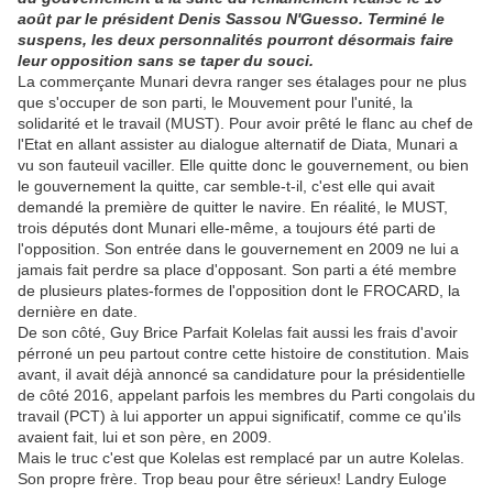
août par le président Denis Sassou N'Guesso. Terminé le
suspens, les deux personnalités pourront désormais faire
leur opposition sans se taper du souci.
La commerçante Munari devra ranger ses étalages pour ne plus
que s'occuper de son parti, le Mouvement pour l'unité, la
solidarité et le travail (MUST). Pour avoir prêté le flanc au chef de
l'Etat en allant assister au dialogue alternatif de Diata, Munari a
vu son fauteuil vaciller. Elle quitte donc le gouvernement, ou bien
le gouvernement la quitte, car semble-t-il, c'est elle qui avait
demandé la première de quitter le navire. En réalité, le MUST,
trois députés dont Munari elle-même, a toujours été parti de
l'opposition. Son entrée dans le gouvernement en 2009 ne lui a
jamais fait perdre sa place d'opposant. Son parti a été membre
de plusieurs plates-formes de l'opposition dont le FROCARD, la
dernière en date.
De son côté, Guy Brice Parfait Kolelas fait aussi les frais d'avoir
pérroné un peu partout contre cette histoire de constitution. Mais
avant, il avait déjà annoncé sa candidature pour la présidentielle
de côté 2016, appelant parfois les membres du Parti congolais du
travail (PCT) à lui apporter un appui significatif, comme ce qu'ils
avaient fait, lui et son père, en 2009.
Mais le truc c'est que Kolelas est remplacé par un autre Kolelas.
Son propre frère. Trop beau pour être sérieux! Landry Euloge