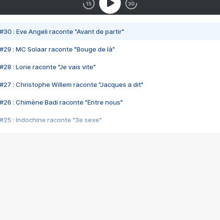
#30 : Eve Angeli raconte "Avant de partir"
#29 : MC Solaar raconte "Bouge de là"
28 : Lorie raconte "Je vais vite"
#27 : Christophe Willem raconte "Jacques a dit"
#26 : Chimène Badi raconte "Entre nous"
#25 : Indochine raconte "3e sexe"
#24 : Zaho raconte "C'est chelou"
#23 : Patrick Bruel raconte "Au café des délices"
#22 : Kyo raconte "Le chemin"
#21 : Nolwenn Leroy raconte "Cassé"
#20 : Patrick Hernandez raconte "Born to be alive"