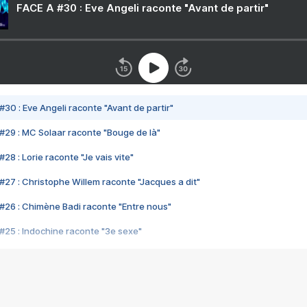
FACE A #30 : Eve Angeli raconte "Avant de partir"
#30 : Eve Angeli raconte "Avant de partir"
#29 : MC Solaar raconte "Bouge de là"
28 : Lorie raconte "Je vais vite"
#27 : Christophe Willem raconte "Jacques a dit"
#26 : Chimène Badi raconte "Entre nous"
#25 : Indochine raconte "3e sexe"
#24 : Zaho raconte "C'est chelou"
#23 : Patrick Bruel raconte "Au café des délices"
#22 : Kyo raconte "Le chemin"