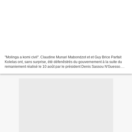
"Molinga a komi civil". Claudine Munari Mabondzot et et Guy Brice Parfait
Kolelas ont, sans surprise, été défenêstrés du gouvernement à la suite du
remaniement réalisé le 10 août par le président Denis Sassou N'Guesso.
Terminé le suspens, les deux personnalités...