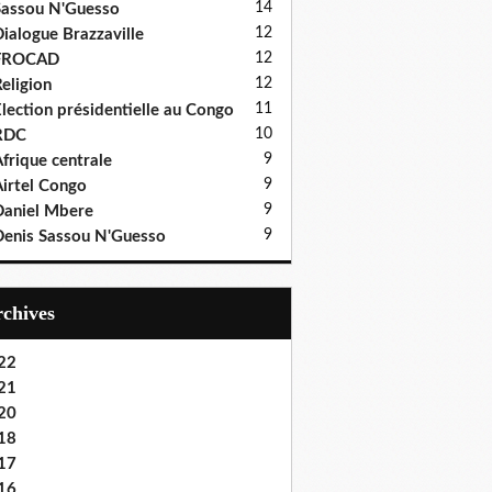
14
assou N'Guesso
12
ialogue Brazzaville
12
FROCAD
12
eligion
11
lection présidentielle au Congo
10
RDC
9
frique centrale
9
irtel Congo
9
aniel Mbere
9
enis Sassou N'Guesso
Archives
22
21
20
18
17
16