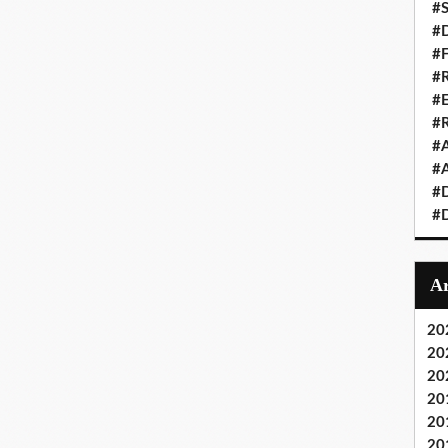
#S
#D
#
#R
#E
#
#A
#A
#D
#D
20
20
20
20
20
20