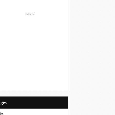
Publicité
ages
ks