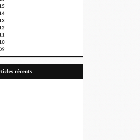
15
14
13
12
11
10
09
articles récents