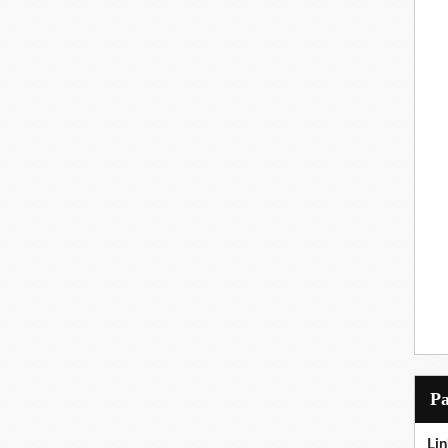
P
Lin