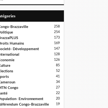
Catégories
258
ongo-Brazzaville
254
olitique
173
BrazzaPLUS
169
roits Humains
147
ocieté- Développement
128
nternational
126
Economie
85
ulture
52
lections
41
ports
34
Cameroun
27
MTN Congo
22
anté
20
opulation- Environnement
19
éférendum Congo-Brazzaville