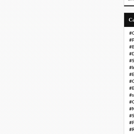
#C
#P
#
#D
#S
#I
#
#C
#E
#s
#
#
#S
#P
#R