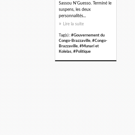
Sassou N'Guesso. Terminé le
suspens, les deux
personnalités...
Lire la suite
Tag(s) :
#Gouvernement du
Congo-Brazzaville
,
#Congo-
Brazzaville
,
#Munari et
Kolelas
,
#Politique