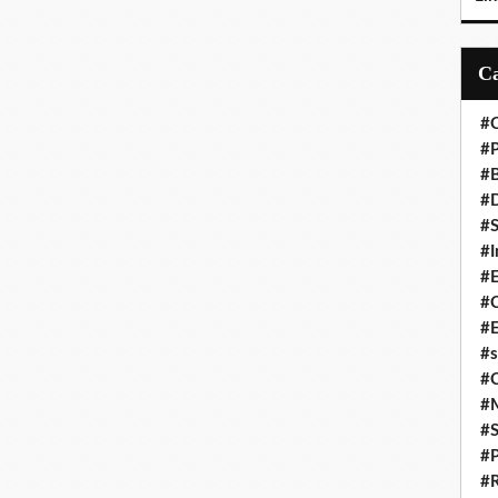
#C
#P
#
#D
#S
#I
#
#C
#E
#s
#
#
#S
#P
#R