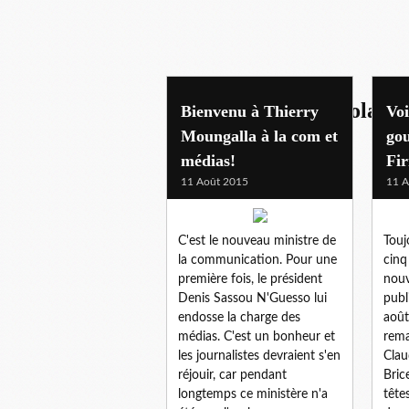
gouvernement congolais
Bienvenu à Thierry
Voi
Moungalla à la com et
go
médias!
Fi
11 Août 2015
11 A
C'est le nouveau ministre de
Touj
la communication. Pour une
cinq
première fois, le président
nou
Denis Sassou N'Guesso lui
publ
endosse la charge des
août
médias. C'est un bonheur et
rema
les journalistes devraient s'en
Clau
réjouir, car pendant
Bric
longtemps ce ministère n'a
tête