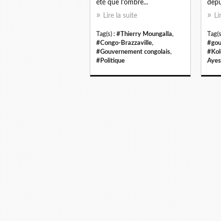
été que l'ombre...
depu
Lire la suite
Li
Tag(s) :
#Thierry Moungalla
,
Tag(s
#Congo-Brazzaville
,
#gou
#Gouvernement congolais
,
#Kol
#Politique
Ayes