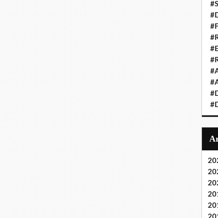
#S
#D
#
#R
#E
#
#A
#A
#D
#D
20
20
20
20
20
20