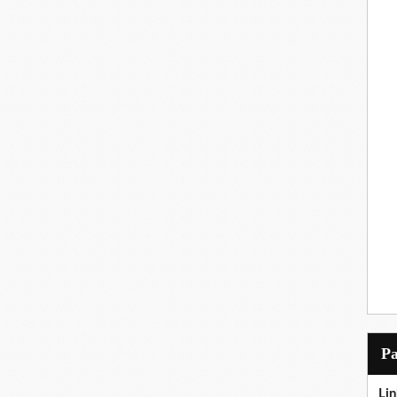
P
Lin