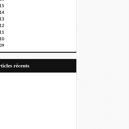
15
14
13
12
11
10
09
articles récents