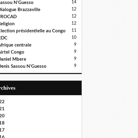
14
assou N'Guesso
12
ialogue Brazzaville
12
FROCAD
12
eligion
11
lection présidentielle au Congo
10
RDC
9
frique centrale
9
irtel Congo
9
aniel Mbere
9
enis Sassou N'Guesso
Archives
22
21
20
18
17
16