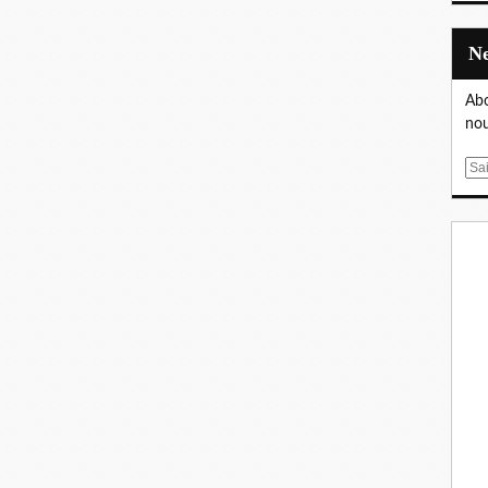
Abo
nou
E
m
a
i
l