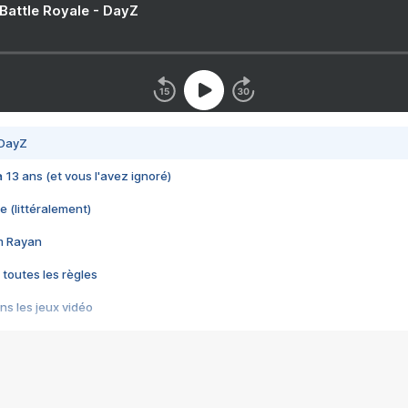
 Battle Royale - DayZ
 DayZ
 a 13 ans (et vous l'avez ignoré)
e (littéralement)
im Rayan
 toutes les règles
s les jeux vidéo
us choquant de Rockstar ? - Le scandale BULLY
e plus moche de Steam
du RÊVE tourne au CAUCHEMAR