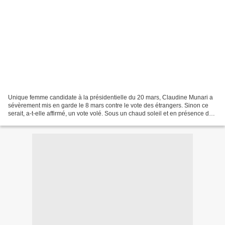
Unique femme candidate à la présidentielle du 20 mars, Claudine Munari a
sévèrement mis en garde le 8 mars contre le vote des étrangers. Sinon ce
serait, a-t-elle affirmé, un vote volé. Sous un chaud soleil et en présence des
milliers de militants amassés...