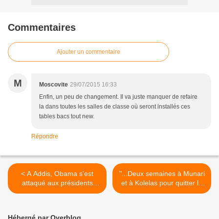
Commentaires
Ajouter un commentaire
M
Moscovite
29/07/2015 16:33
Enfin, un peu de changement. Il va juste manquer de refaire
la dans toutes les salles de classe où seront installés ces
tables bacs tout new.
Répondre
< A Addis, Obama s'est
"...Deux semaines à Munari
attaqué aux présidents
et à Kolelas pour quitter le
africains qui veulent mourir
gouvernement" >
au pouvoir
Hébergé par Overblog