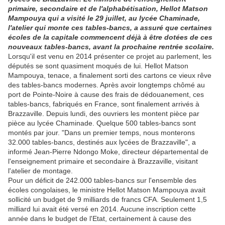
primaire, secondaire et de l'alphabétisation, Hellot Matson
Mampouya qui a visité le 29 juillet, au lycée Chaminade,
l'atelier qui monte ces tables-bancs, a assuré que certaines
écoles de la capitale commencent déjà à être dotées de ces
nouveaux tables-bancs, avant la prochaine rentrée scolaire.
Lorsqu'il est venu en 2014 présenter ce projet au parlement, les
députés se sont quasiment moqués de lui. Hellot Matson
Mampouya, tenace, a finalement sorti des cartons ce vieux rêve
des tables-bancs modernes. Après avoir longtemps chômé au
port de Pointe-Noire à cause des frais de dédouanement, ces
tables-bancs, fabriqués en France, sont finalement arrivés à
Brazzaville. Depuis lundi, des ouvriers les montent pièce par
pièce au lycée Chaminade. Quelque 500 tables-bancs sont
montés par jour. "Dans un premier temps, nous monterons
32.000 tables-bancs, destinés aux lycées de Brazzaville", a
informé Jean-Pierre Ndongo Moke, directeur départemental de
l'enseignement primaire et secondaire à Brazzaville, visitant
l'atelier de montage.
Pour un déficit de 242.000 tables-bancs sur l'ensemble des
écoles congolaises, le ministre Hellot Matson Mampouya avait
sollicité un budget de 9 milliards de francs CFA. Seulement 1,5
milliard lui avait été versé en 2014. Aucune inscription cette
année dans le budget de l'Etat, certainement à cause des