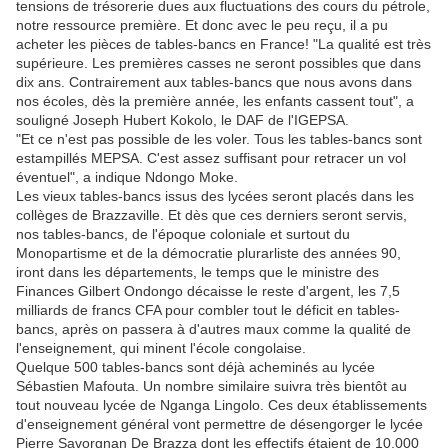
tensions de trésorerie dues aux fluctuations des cours du pétrole,
notre ressource première. Et donc avec le peu reçu, il a pu
acheter les pièces de tables-bancs en France! "La qualité est très
supérieure. Les premières casses ne seront possibles que dans
dix ans. Contrairement aux tables-bancs que nous avons dans
nos écoles, dès la première année, les enfants cassent tout", a
souligné Joseph Hubert Kokolo, le DAF de l'IGEPSA.
"Et ce n'est pas possible de les voler. Tous les tables-bancs sont
estampillés MEPSA. C'est assez suffisant pour retracer un vol
éventuel", a indique Ndongo Moke.
Les vieux tables-bancs issus des lycées seront placés dans les
collèges de Brazzaville. Et dès que ces derniers seront servis,
nos tables-bancs, de l'époque coloniale et surtout du
Monopartisme et de la démocratie plurarliste des années 90,
iront dans les départements, le temps que le ministre des
Finances Gilbert Ondongo décaisse le reste d'argent, les 7,5
milliards de francs CFA pour combler tout le déficit en tables-
bancs, après on passera à d'autres maux comme la qualité de
l'enseignement, qui minent l'école congolaise.
Quelque 500 tables-bancs sont déjà acheminés au lycée
Sébastien Mafouta. Un nombre similaire suivra très bientôt au
tout nouveau lycée de Nganga Lingolo. Ces deux établissements
d'enseignement général vont permettre de désengorger le lycée
Pierre Savorgnan De Brazza dont les effectifs étaient de 10.000