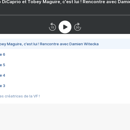
 DiCaprio et Tobey Maguire, c'est lui ! Rencontre avec Dam
bey Maguire, c'est lui ! Rencontre avec Damien Witecka
e 6
e 5
e 4
e 3
s créatrices de la VF !
e 2
e 1
e Mektoub My Love arrive enfin ! Rencontre avec Shaïn Boumedine et Sal