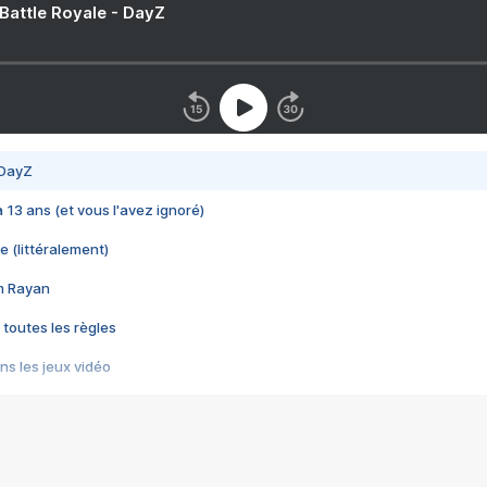
 Battle Royale - DayZ
 DayZ
 a 13 ans (et vous l'avez ignoré)
e (littéralement)
im Rayan
 toutes les règles
s les jeux vidéo
us choquant de Rockstar ? - Le scandale BULLY
e plus moche de Steam
du RÊVE tourne au CAUCHEMAR