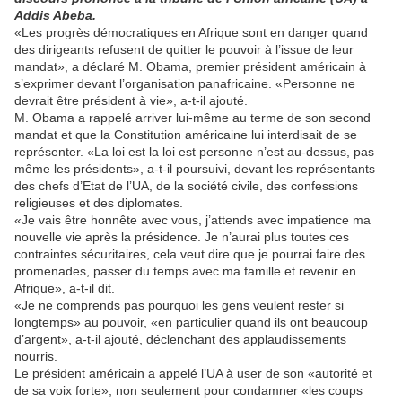
Addis Abeba.
«Les progrès démocratiques en Afrique sont en danger quand
des dirigeants refusent de quitter le pouvoir à l’issue de leur
mandat», a déclaré M. Obama, premier président américain à
s’exprimer devant l’organisation panafricaine. «Personne ne
devrait être président à vie», a-t-il ajouté.
M. Obama a rappelé arriver lui-même au terme de son second
mandat et que la Constitution américaine lui interdisait de se
représenter. «La loi est la loi est personne n’est au-dessus, pas
même les présidents», a-t-il poursuivi, devant les représentants
des chefs d’Etat de l’UA, de la société civile, des confessions
religieuses et des diplomates.
«Je vais être honnête avec vous, j’attends avec impatience ma
nouvelle vie après la présidence. Je n’aurai plus toutes ces
contraintes sécuritaires, cela veut dire que je pourrai faire des
promenades, passer du temps avec ma famille et revenir en
Afrique», a-t-il dit.
«Je ne comprends pas pourquoi les gens veulent rester si
longtemps» au pouvoir, «en particulier quand ils ont beaucoup
d’argent», a-t-il ajouté, déclenchant des applaudissements
nourris.
Le président américain a appelé l’UA à user de son «autorité et
de sa voix forte», non seulement pour condamner «les coups