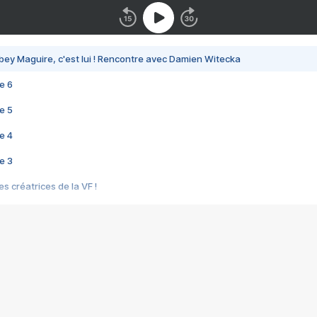
bey Maguire, c'est lui ! Rencontre avec Damien Witecka
e 6
e 5
e 4
e 3
s créatrices de la VF !
e 2
e 1
e Mektoub My Love arrive enfin ! Rencontre avec Shaïn Boumedine et Sal
i : après Toni en famille
elle réalise le bouleversant Dites lui que je l'aime