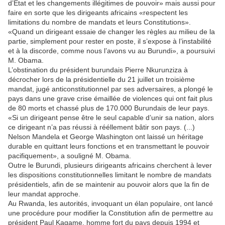
d’Etat et les changements illégitimes de pouvoir» mais aussi pour
faire en sorte que les dirigeants africains «respectent les
limitations du nombre de mandats et leurs Constitutions».
«Quand un dirigeant essaie de changer les règles au milieu de la
partie, simplement pour rester en poste, il s’expose à l’instabilité
et à la discorde, comme nous l’avons vu au Burundi», a poursuivi
M. Obama.
L’obstination du président burundais Pierre Nkurunziza à
décrocher lors de la présidentielle du 21 juillet un troisième
mandat, jugé anticonstitutionnel par ses adversaires, a plongé le
pays dans une grave crise émaillée de violences qui ont fait plus
de 80 morts et chassé plus de 170.000 Burundais de leur pays.
«Si un dirigeant pense être le seul capable d’unir sa nation, alors
ce dirigeant n’a pas réussi à rééllement bâtir son pays. (...)
Nelson Mandela et George Washington ont laissé un héritage
durable en quittant leurs fonctions et en transmettant le pouvoir
pacifiquement», a souligné M. Obama.
Outre le Burundi, plusieurs dirigeants africains cherchent à lever
les dispositions constitutionnelles limitant le nombre de mandats
présidentiels, afin de se maintenir au pouvoir alors que la fin de
leur mandat approche.
Au Rwanda, les autorités, invoquant un élan populaire, ont lancé
une procédure pour modifier la Constitution afin de permettre au
président Paul Kagame, homme fort du pays depuis 1994 et