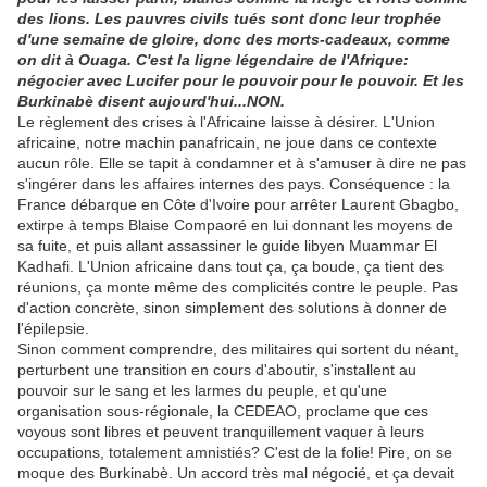
des lions. Les pauvres civils tués sont donc leur trophée
d'une semaine de gloire, donc des morts-cadeaux, comme
on dit à Ouaga. C'est la ligne légendaire de l'Afrique:
négocier avec Lucifer pour le pouvoir pour le pouvoir. Et les
Burkinabè disent aujourd'hui...NON.
Le règlement des crises à l'Africaine laisse à désirer. L'Union
africaine, notre machin panafricain, ne joue dans ce contexte
aucun rôle. Elle se tapit à condamner et à s'amuser à dire ne pas
s'ingérer dans les affaires internes des pays. Conséquence : la
France débarque en Côte d'Ivoire pour arrêter Laurent Gbagbo,
extirpe à temps Blaise Compaoré en lui donnant les moyens de
sa fuite, et puis allant assassiner le guide libyen Muammar El
Kadhafi. L'Union africaine dans tout ça, ça boude, ça tient des
réunions, ça monte même des complicités contre le peuple. Pas
d'action concrète, sinon simplement des solutions à donner de
l'épilepsie.
Sinon comment comprendre, des militaires qui sortent du néant,
perturbent une transition en cours d'aboutir, s'installent au
pouvoir sur le sang et les larmes du peuple, et qu'une
organisation sous-régionale, la CEDEAO, proclame que ces
voyous sont libres et peuvent tranquillement vaquer à leurs
occupations, totalement amnistiés? C'est de la folie! Pire, on se
moque des Burkinabè. Un accord très mal négocié, et ça devait