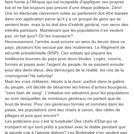
faire honte à l'Afrique qui est incapable d'appliquer ses propres
lois et ne fait toujours pas preuve d'une étique politique. Zéro!
Une loi électorale clairement votée au parlement doit être biaisée
dans son application parce qu'il y a un groupe de gens qui se
sentent léser. mais la loi doit être d'intérêt général, non servir des
intérêts partisans. Maintenant que les populations n'en veulent
pas, on fait quoi? On les massacre?
Heureusement, l'armée avait encore un sens du devoir dans ce
pays, plusieurs fois secoué par des mutineries. Le Régiment de
sécurité présidentielle (RSP). Ces soldats qui piquent les
meilleures bourses du pays pour leurs études. Logés, nourris,
formés et payés avec l'argent du peuple, ils se passent ensuite
pour des demi-dieux, des démiurges de la réalité, les rois de la
cosmogonie! Ha safurlay!
Mais les vrais militaires, élevés à la dure, parfois dans la galère
du peuple, ont décidé de désarmer les frères d'armes bourgeois,
"sans bain de sang". L'initiative est salvatrice pour les populations
au nom desquelles de nombreux généraux ne parlent que de
bout de lèvres. Pour ces généraux formés et nommés dans les
palais, les populations sont des chairs à canon, des cibles de
pillages et puis quoi encore?
Les politiciens eux c'est la turpitude! Des chefs d'Etat qui se
trompent et qui sont prêts à pactiser avec le diable pendant que
le peuple crie à l'agonie dehors? Les Burkinabè n'en veulent pas,