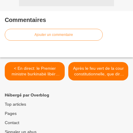
Commentaires
Ajouter un commentaire
< En direct: le Premier
Après le feu vert de la cour
ministre burkinabè libéré
constitutionnelle, que dira
par les putschistes
Sassou N'Guesso pour le
référendum... >
Hébergé par Overblog
Top articles
Pages
Contact
Signaler un abus