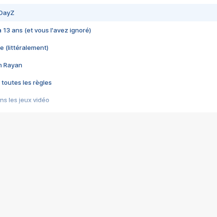
 DayZ
 a 13 ans (et vous l'avez ignoré)
e (littéralement)
im Rayan
 toutes les règles
s les jeux vidéo
us choquant de Rockstar ? - Le scandale BULLY
e plus moche de Steam
du RÊVE tourne au CAUCHEMAR
pendant 8 heures
it… à tort
umiliés par un jeu vidéo