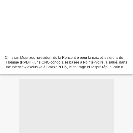
Christian Mounzéo, président de la Rencontre pour la paix et les droits de
l'Homme (RPDH), une ONG congolaise basée à Pointe-Noire, a salué, dans
une interview exclusive à BrazzaPLUS, le courage et l'esprit républicain de
l'armée bukinabè qui s'est rangée...