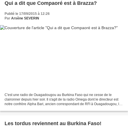
Qui a dit que Compaoré est à Brazza?
Publié le 17/09/2015 à 12:26
Par
Arsène SEVERIN
C'est une radio de Ouagadougou au Burkina Faso qui ne cesse de le
claironner depuis hier soir. Il s'agit de la radio Omega dont le directeur est
notre confrère Alpha Bari, ancien correspondant de RFI à Ouagadougou, lui
même un chevronné de la presse....
Les tordus reviennent au Burkina Faso!