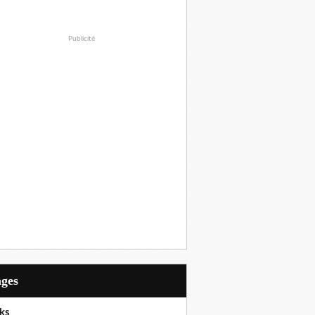
Publicité
ages
ks