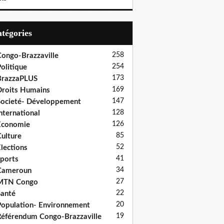
Catégories
258
ongo-Brazzaville
254
olitique
173
BrazzaPLUS
169
roits Humains
147
ocieté- Développement
128
nternational
126
Economie
85
ulture
52
lections
41
ports
34
Cameroun
27
MTN Congo
22
anté
20
opulation- Environnement
19
éférendum Congo-Brazzaville