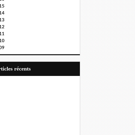
15
14
13
12
11
10
09
articles récents