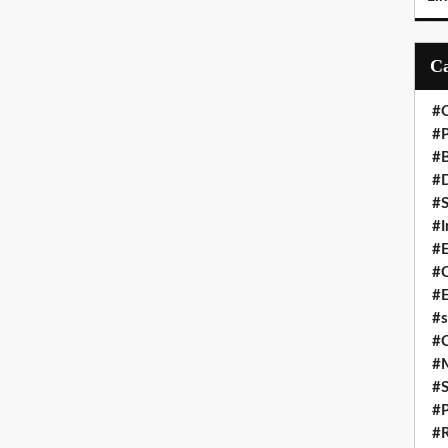
#C
#P
#
#D
#S
#I
#
#C
#E
#s
#
#
#S
#P
#R