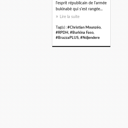
l'esprit républicain de l'armée
bukinabè qui s'est rangée...
Lire la suite
Tag(s) :
#Christian Mounzéo
,
#RPDH
,
#Burkina Faso
,
#BrazzaPLUS
,
#Ndjendere