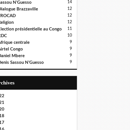
14
assou N'Guesso
12
ialogue Brazzaville
12
FROCAD
12
eligion
11
lection présidentielle au Congo
10
RDC
9
frique centrale
9
irtel Congo
9
aniel Mbere
9
enis Sassou N'Guesso
Archives
22
21
20
18
17
16