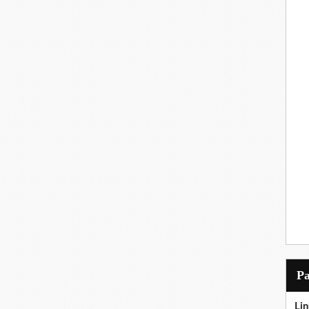
P
Lin