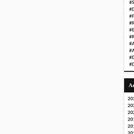
#S
#D
#
#R
#E
#
#A
#A
#D
#D
20
20
20
20
20
20