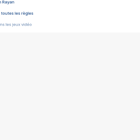
im Rayan
 toutes les règles
s les jeux vidéo
us choquant de Rockstar ? - Le scandale BULLY
e plus moche de Steam
du RÊVE tourne au CAUCHEMAR
pendant 8 heures
it… à tort
umiliés par un jeu vidéo
ire - Final Fantasy 8
ti un empire - Age of Empires
story DOFUS
tard, il crée l'un des pires jeux de tous les temps, MindsEye.