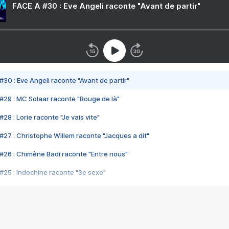
FACE A #30 : Eve Angeli raconte "Avant de partir"
#30 : Eve Angeli raconte "Avant de partir"
#29 : MC Solaar raconte "Bouge de là"
28 : Lorie raconte "Je vais vite"
#27 : Christophe Willem raconte "Jacques a dit"
#26 : Chimène Badi raconte "Entre nous"
#25 : Indochine raconte "3e sexe"
#24 : Zaho raconte "C'est chelou"
#23 : Patrick Bruel raconte "Au café des délices"
#22 : Kyo raconte "Le chemin"