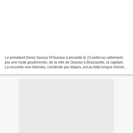
Le président Denis Sassou N'Guesso a procédé le 23 juillet au ralliement,
par une route goudronnée, de la ville de Ouesso à Brazzaville, la capitale.
La nouvelle voie bitumée, construite par étapes, est au total longue d'environ
900 Km. Le tronçon que...