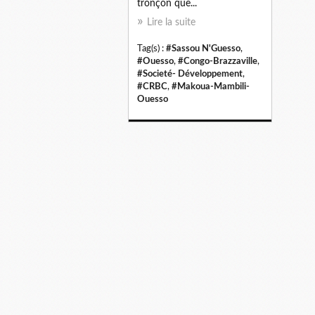
tronçon que...
Lire la suite
Tag(s) :
#Sassou N'Guesso
,
#Ouesso
,
#Congo-Brazzaville
,
#Societé- Développement
,
#CRBC
,
#Makoua-Mambili-
Ouesso