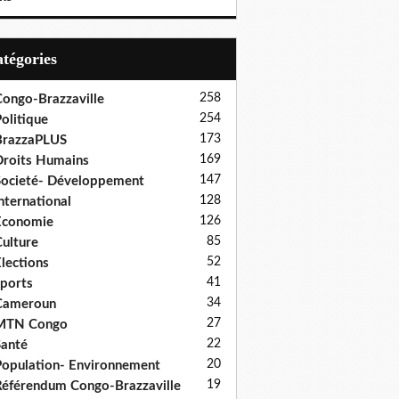
Catégories
258
ongo-Brazzaville
254
olitique
173
BrazzaPLUS
169
roits Humains
147
ocieté- Développement
128
nternational
126
Economie
85
ulture
52
lections
41
ports
34
Cameroun
27
MTN Congo
22
anté
20
opulation- Environnement
19
éférendum Congo-Brazzaville