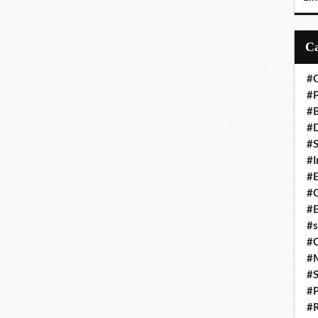
#C
#P
#
#D
#S
#I
#
#C
#E
#s
#
#
#S
#P
#R