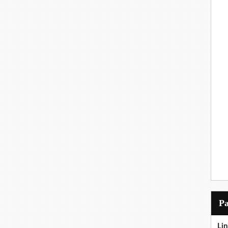
P
Lin