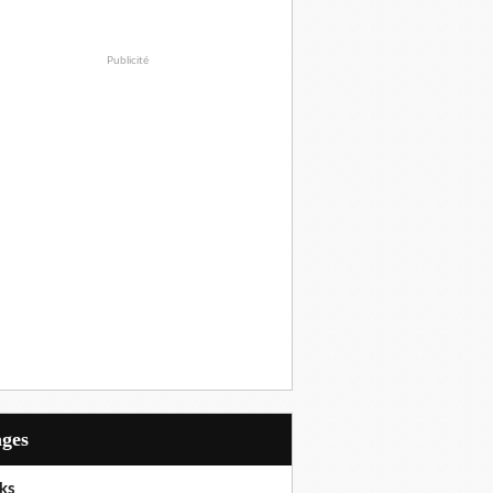
Publicité
ages
ks