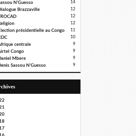
14
assou N'Guesso
12
ialogue Brazzaville
12
FROCAD
12
eligion
11
lection présidentielle au Congo
10
RDC
9
frique centrale
9
irtel Congo
9
aniel Mbere
9
enis Sassou N'Guesso
Archives
22
21
20
18
17
16