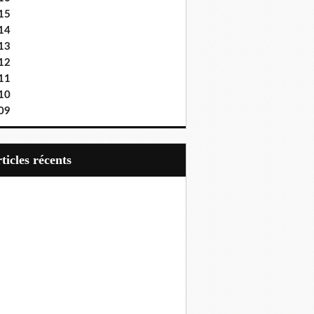
15
14
13
12
11
10
09
articles récents