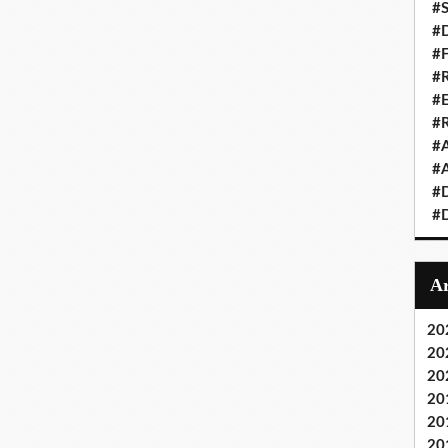
#S
#D
#
#R
#E
#
#A
#A
#D
#D
20
20
20
20
20
20