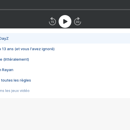
 DayZ
 a 13 ans (et vous l'avez ignoré)
e (littéralement)
im Rayan
 toutes les règles
s les jeux vidéo
us choquant de Rockstar ? - Le scandale BULLY
e plus moche de Steam
du RÊVE tourne au CAUCHEMAR