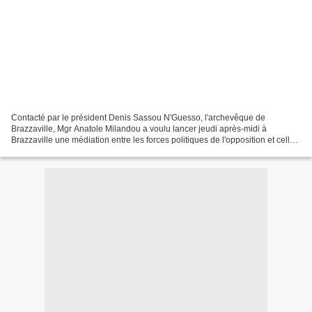
Contacté par le président Denis Sassou N'Guesso, l'archevêque de
Brazzaville, Mgr Anatole Milandou a voulu lancer jeudi après-midi à
Brazzaville une médiation entre les forces politiques de l'opposition et celles
de la majorité au sujet de la crise qui...