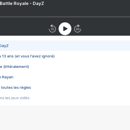
 Battle Royale - DayZ
 DayZ
 a 13 ans (et vous l'avez ignoré)
e (littéralement)
im Rayan
 toutes les règles
s les jeux vidéo
us choquant de Rockstar ? - Le scandale BULLY
e plus moche de Steam
du RÊVE tourne au CAUCHEMAR