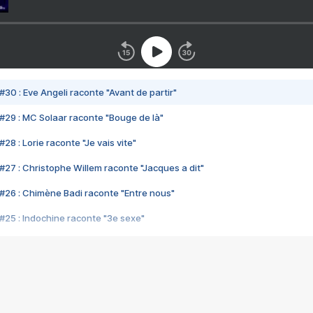
#30 : Eve Angeli raconte "Avant de partir"
#29 : MC Solaar raconte "Bouge de là"
28 : Lorie raconte "Je vais vite"
#27 : Christophe Willem raconte "Jacques a dit"
#26 : Chimène Badi raconte "Entre nous"
#25 : Indochine raconte "3e sexe"
#24 : Zaho raconte "C'est chelou"
#23 : Patrick Bruel raconte "Au café des délices"
#22 : Kyo raconte "Le chemin"