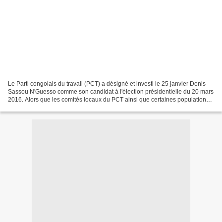
Le Parti congolais du travail (PCT) a désigné et investi le 25 janvier Denis
Sassou N'Guesso comme son candidat à l'élection présidentielle du 20 mars
2016. Alors que les comités locaux du PCT ainsi que certaines populations
appellent instamment le chef...