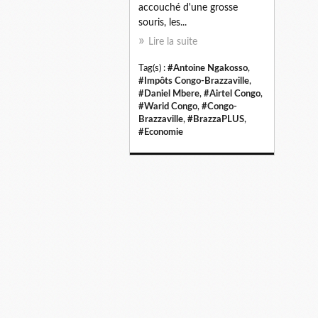
accouché d'une grosse
souris, les...
Lire la suite
Tag(s) :
#Antoine Ngakosso
,
#Impôts Congo-Brazzaville
,
#Daniel Mbere
,
#Airtel Congo
,
#Warid Congo
,
#Congo-
Brazzaville
,
#BrazzaPLUS
,
#Economie