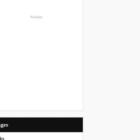
Publicité
ages
ks