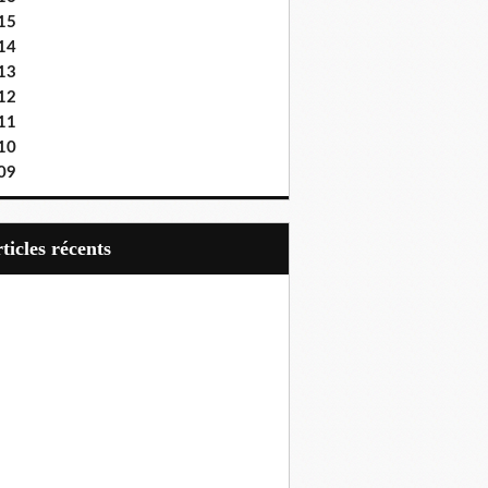
15
14
13
12
11
10
09
articles récents