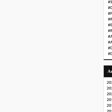
#S
#D
#
#R
#E
#
#A
#A
#D
#D
20
20
20
20
20
20