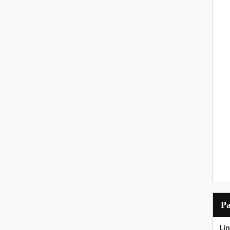
P
Lin