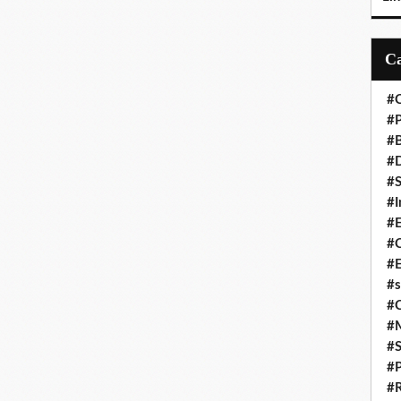
#C
#P
#
#D
#S
#I
#
#C
#E
#s
#
#
#S
#P
#R