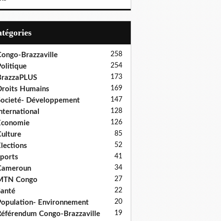
Catégories
258
ongo-Brazzaville
254
olitique
173
BrazzaPLUS
169
roits Humains
147
ocieté- Développement
128
nternational
126
Economie
85
ulture
52
lections
41
ports
34
Cameroun
27
MTN Congo
22
anté
20
opulation- Environnement
19
éférendum Congo-Brazzaville