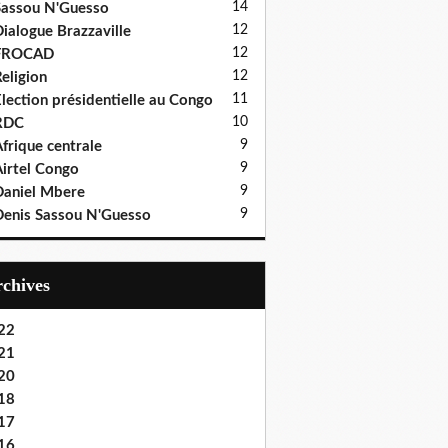
14
assou N'Guesso
12
ialogue Brazzaville
12
FROCAD
12
eligion
11
lection présidentielle au Congo
10
RDC
9
frique centrale
9
irtel Congo
9
aniel Mbere
9
enis Sassou N'Guesso
Archives
22
21
20
18
17
16