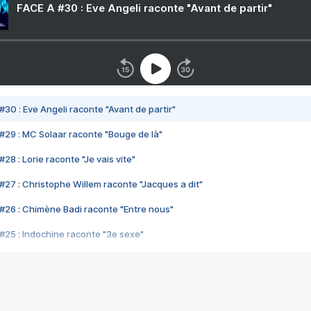
FACE A #30 : Eve Angeli raconte "Avant de partir"
#30 : Eve Angeli raconte "Avant de partir"
#29 : MC Solaar raconte "Bouge de là"
28 : Lorie raconte "Je vais vite"
#27 : Christophe Willem raconte "Jacques a dit"
#26 : Chimène Badi raconte "Entre nous"
#25 : Indochine raconte "3e sexe"
#24 : Zaho raconte "C'est chelou"
#23 : Patrick Bruel raconte "Au café des délices"
#22 : Kyo raconte "Le chemin"