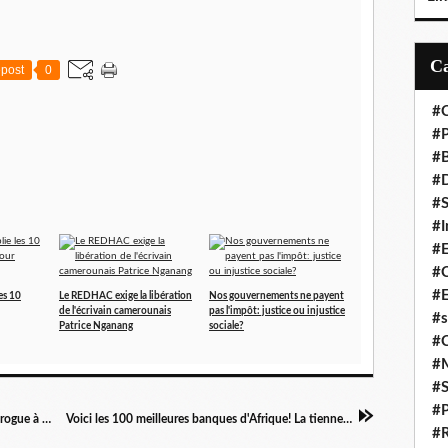
post
0
#C
#P
#
#D
#S
#I
#
#C
#E
es 10
Le REDHAC exige la libération
Nos gouvernements ne payent
de l'écrivain camerounais
pas l'impôt: justice ou injustice
#s
Patrice Nganang
sociale?
#
#
#S
#P
Les autochtones travaillent pour gagner de la drogue à Pokola
Voici les 100 meilleures banques d'Afrique! La tienne y est?
#R