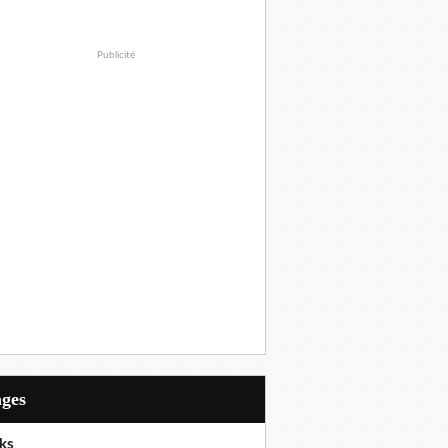
Publicité
ages
ks