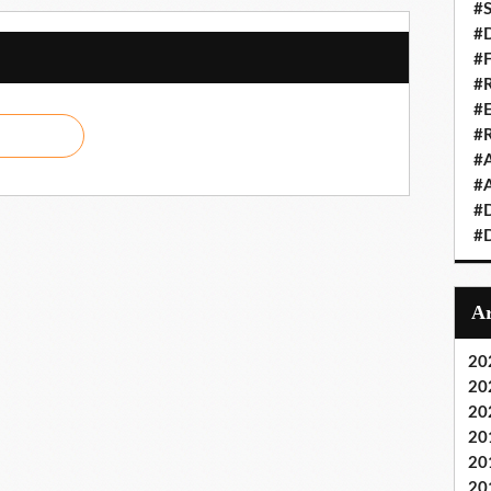
#S
#D
#
#R
#E
#
#A
#A
#D
#D
20
20
20
20
20
20