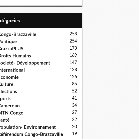
Catégories
258
ongo-Brazzaville
254
olitique
173
BrazzaPLUS
169
roits Humains
147
ocieté- Développement
128
nternational
126
Economie
85
ulture
52
lections
41
ports
34
Cameroun
27
MTN Congo
22
anté
20
opulation- Environnement
19
éférendum Congo-Brazzaville