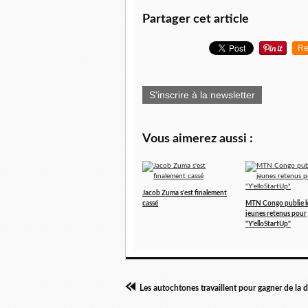
Partager cet article
Re
S'inscrire à la newsletter
Vous aimerez aussi :
Jacob Zuma s'est finalement
cassé
MTN Congo publie l
jeunes retenus pour
"Y'elloStartUp"