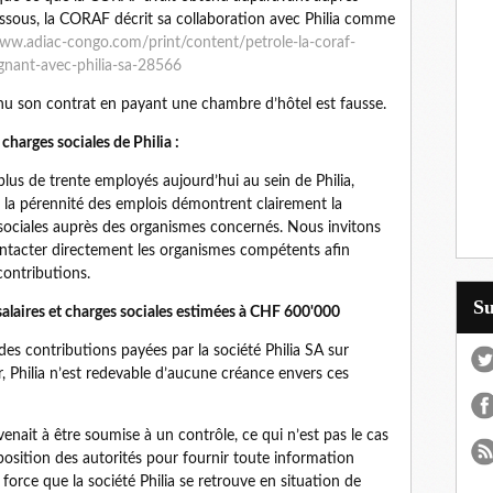
dessous, la CORAF décrit sa collaboration avec Philia comme
www.adiac-congo.com/print/content/petrole-la-coraf-
gnant-avec-philia-sa-28566
enu son contrat en payant une chambre d’hôtel est fausse.
charges sociales de Philia :
s de trente employés aujourd’hui au sein de Philia,
la pérennité des emplois démontrent clairement la
 sociales auprès des organismes concernés. Nous invitons
contacter directement les organismes compétents afin
contributions.
S
salaires et charges sociales estimées à CHF 600'000
 des contributions payées par la société Philia SA sur
r, Philia n’est redevable d’aucune créance envers ces
venait à être soumise à un contrôle, ce qui n’est pas le cas
disposition des autorités pour fournir toute information
orce que la société Philia se retrouve en situation de