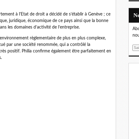
rtement à l'Etat de droit a décidé de s’établir à Genève ; ce
itique, juridique, économique de ce pays ainsi que la bonne
ns les domaines d’activité de l’entreprise.
Abo
nou
n environnement règlementaire de plus en plus complexe,
fectué par une société renommée, qui a contrôlé la
E
 très positif. Philia confirme également être parfaitement en
m
s.
a
i
l