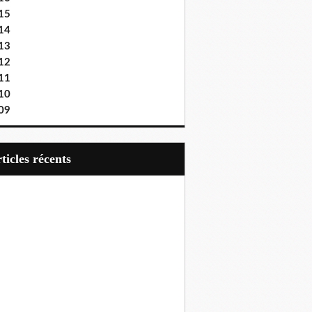
15
14
13
12
11
10
09
articles récents