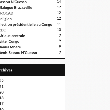
14
assou N'Guesso
12
ialogue Brazzaville
12
FROCAD
12
eligion
11
lection présidentielle au Congo
10
RDC
9
frique centrale
9
irtel Congo
9
aniel Mbere
9
enis Sassou N'Guesso
Archives
22
21
20
18
17
16