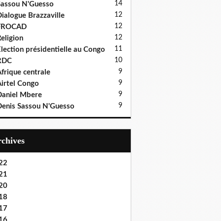
14
assou N'Guesso
12
ialogue Brazzaville
12
FROCAD
12
eligion
11
lection présidentielle au Congo
10
RDC
9
frique centrale
9
irtel Congo
9
aniel Mbere
9
enis Sassou N'Guesso
Archives
22
21
20
18
17
16