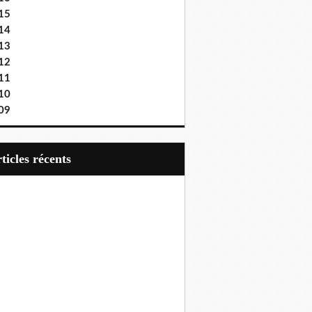
15
14
13
12
11
10
09
articles récents