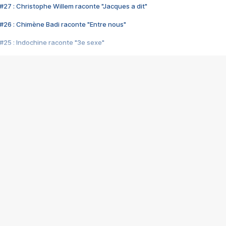
#27 : Christophe Willem raconte "Jacques a dit"
#26 : Chimène Badi raconte "Entre nous"
#25 : Indochine raconte "3e sexe"
#24 : Zaho raconte "C'est chelou"
#23 : Patrick Bruel raconte "Au café des délices"
#22 : Kyo raconte "Le chemin"
#21 : Nolwenn Leroy raconte "Cassé"
#20 : Patrick Hernandez raconte "Born to be alive"
#19 : Lorie raconte "Près de moi"
#18 : Michael Jones raconte "A nos actes manqués" (avec Jean-Jacque
#17 : Khaled raconte "Aïcha"
#16 : Corneille raconte "Parce qu'on vient de loin"
#15 : Indochine raconte "L'aventurier"