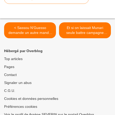
< Sassou N'Guesso
Et si on laissait Munari
demande un autre mandat
seule battre campagne
pour exécuter la Marche
aujourd'hui 8 mars! >
vers le Développement
Hébergé par Overblog
Top articles
Pages
Contact
Signaler un abus
C.G.U.
Cookies et données personnelles
Préférences cookies
Voir le profil de Arsène SEVERIN sur le portail Overblog