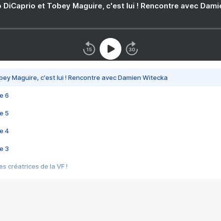
 DiCaprio et Tobey Maguire, c'est lui ! Rencontre avec Dam
bey Maguire, c'est lui ! Rencontre avec Damien Witecka
e 6
e 5
e 4
e 3
s créatrices de la VF !
e 2
e 1
e Mektoub My Love arrive enfin ! Rencontre avec Shaïn Boumedine et Sal