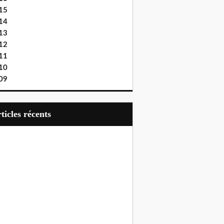
15
14
13
12
11
10
09
articles récents