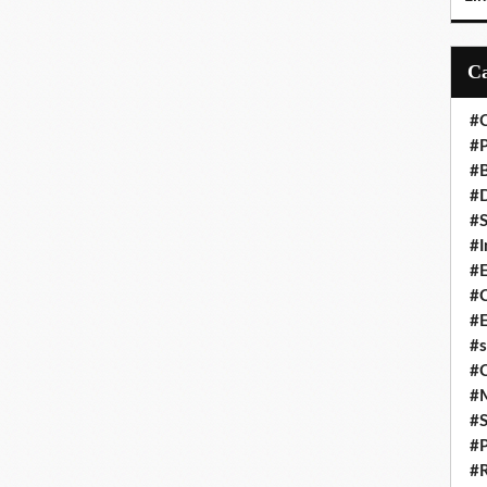
#C
#P
#
#D
#S
#I
#
#C
#E
#s
#
#
#S
#P
#R