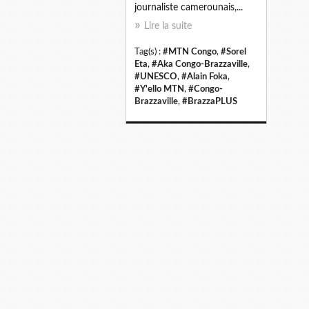
journaliste camerounais,...
Lire la suite
Tag(s) :
#MTN Congo
,
#Sorel
Eta
,
#Aka Congo-Brazzaville
,
#UNESCO
,
#Alain Foka
,
#Y'ello MTN
,
#Congo-
Brazzaville
,
#BrazzaPLUS