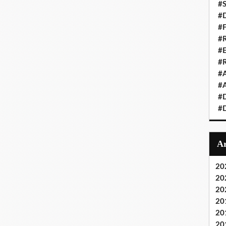
#S
#D
#
#R
#E
#
#A
#A
#D
#D
20
20
20
20
20
20