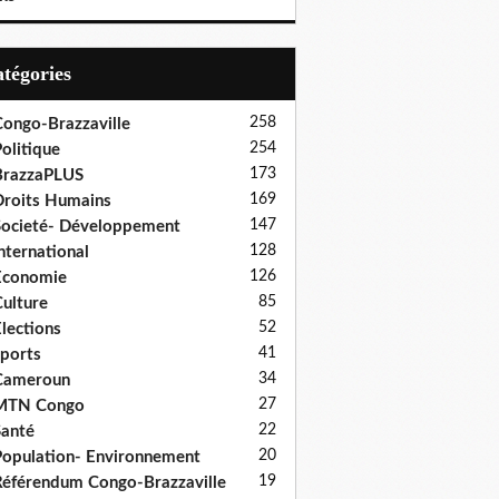
Catégories
258
ongo-Brazzaville
254
olitique
173
BrazzaPLUS
169
roits Humains
147
ocieté- Développement
128
nternational
126
Economie
85
ulture
52
lections
41
ports
34
Cameroun
27
MTN Congo
22
anté
20
opulation- Environnement
19
éférendum Congo-Brazzaville