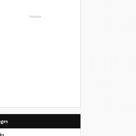
Publicité
ages
ks