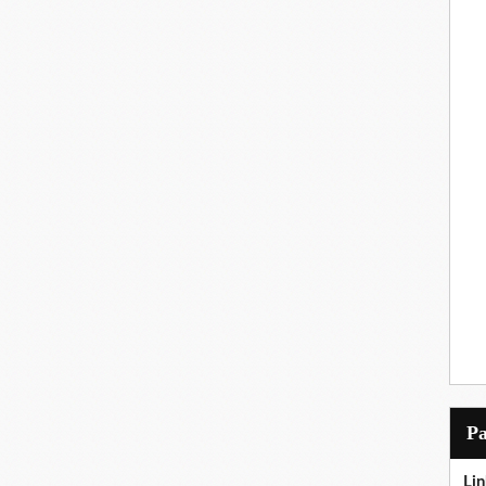
P
Lin