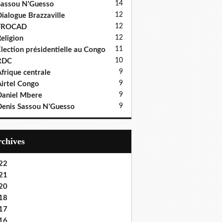
14
assou N'Guesso
12
ialogue Brazzaville
12
FROCAD
12
eligion
11
lection présidentielle au Congo
10
RDC
9
frique centrale
9
irtel Congo
9
aniel Mbere
9
enis Sassou N'Guesso
Archives
22
21
20
18
17
16