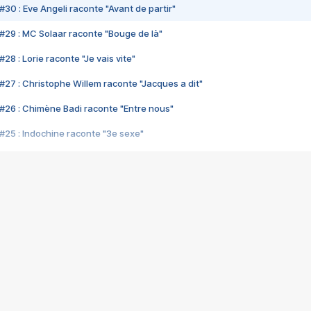
#30 : Eve Angeli raconte "Avant de partir"
#29 : MC Solaar raconte "Bouge de là"
28 : Lorie raconte "Je vais vite"
#27 : Christophe Willem raconte "Jacques a dit"
#26 : Chimène Badi raconte "Entre nous"
#25 : Indochine raconte "3e sexe"
#24 : Zaho raconte "C'est chelou"
#23 : Patrick Bruel raconte "Au café des délices"
#22 : Kyo raconte "Le chemin"
#21 : Nolwenn Leroy raconte "Cassé"
#20 : Patrick Hernandez raconte "Born to be alive"
#19 : Lorie raconte "Près de moi"
#18 : Michael Jones raconte "A nos actes manqués" (avec Jean-Jacque