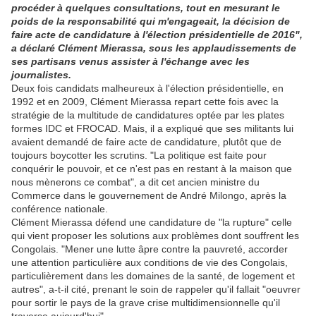
procéder à quelques consultations, tout en mesurant le
poids de la responsabilité qui m'engageait, la décision de
faire acte de candidature à l'élection présidentielle de 2016",
a déclaré Clément Mierassa, sous les applaudissements de
ses partisans venus assister à l'échange avec les
journalistes.
Deux fois candidats malheureux à l'élection présidentielle, en
1992 et en 2009, Clément Mierassa repart cette fois avec la
stratégie de la multitude de candidatures optée par les plates
formes IDC et FROCAD. Mais, il a expliqué que ses militants lui
avaient demandé de faire acte de candidature, plutôt que de
toujours boycotter les scrutins. "La politique est faite pour
conquérir le pouvoir, et ce n'est pas en restant à la maison que
nous mènerons ce combat", a dit cet ancien ministre du
Commerce dans le gouvernement de André Milongo, après la
conférence nationale.
Clément Mierassa défend une candidature de "la rupture" celle
qui vient proposer les solutions aux problèmes dont souffrent les
Congolais. "Mener une lutte âpre contre la pauvreté, accorder
une attention particulière aux conditions de vie des Congolais,
particulièrement dans les domaines de la santé, de logement et
autres", a-t-il cité, prenant le soin de rappeler qu'il fallait "oeuvrer
pour sortir le pays de la grave crise multidimensionnelle qu'il