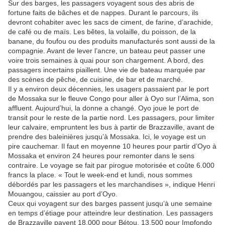
Sur des barges, les passagers voyagent sous des abris de
fortune faits de bâches et de nappes. Durant le parcours, ils
devront cohabiter avec les sacs de ciment, de farine, d’arachide,
de café ou de maïs. Les bêtes, la volaille, du poisson, de la
banane, du foufou ou des produits manufacturés sont aussi de la
compagnie. Avant de lever l’ancre, un bateau peut passer une
voire trois semaines à quai pour son chargement. A bord, des
passagers incertains piaillent. Une vie de bateau marquée par
des scènes de pêche, de cuisine, de bar et de marché.
Il y a environ deux décennies, les usagers passaient par le port
de Mossaka sur le fleuve Congo pour aller à Oyo sur l’Alima, son
affluent. Aujourd’hui, la donne a changé. Oyo joue le port de
transit pour le reste de la partie nord. Les passagers, pour limiter
leur calvaire, empruntent les bus à partir de Brazzaville, avant de
prendre des baleinières jusqu’à Mossaka. Ici, le voyage est un
pire cauchemar. Il faut en moyenne 10 heures pour partir d’Oyo à
Mossaka et environ 24 heures pour remonter dans le sens
contraire. Le voyage se fait par pirogue motorisée et coûte 6.000
francs la place. « Tout le week-end et lundi, nous sommes
débordés par les passagers et les marchandises », indique Henri
Mouangou, caissier au port d’Oyo.
Ceux qui voyagent sur des barges passent jusqu’à une semaine
en temps d’étiage pour atteindre leur destination. Les passagers
de Brazzaville payent 18.000 pour Bétou, 13.500 pour Impfondo