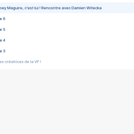
bey Maguire, c'est lui ! Rencontre avec Damien Witecka
e 6
e 5
e 4
e 3
s créatrices de la VF !
e 2
e 1
e Mektoub My Love arrive enfin ! Rencontre avec Shaïn Boumedine et Sal
i : après Toni en famille
elle réalise le bouleversant Dites lui que je l'aime
ais ! Rencontre autour de Vie privée de Rebecca Zlotowski