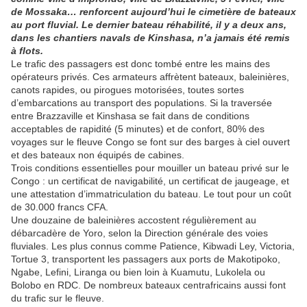
de Mossaka… renforcent aujourd’hui le cimetière de bateaux
au port fluvial. Le dernier bateau réhabilité, il y a deux ans,
dans les chantiers navals de Kinshasa, n’a jamais été remis
à flots.
Le trafic des passagers est donc tombé entre les mains des
opérateurs privés. Ces armateurs affrètent bateaux, baleinières,
canots rapides, ou pirogues motorisées, toutes sortes
d’embarcations au transport des populations. Si la traversée
entre Brazzaville et Kinshasa se fait dans de conditions
acceptables de rapidité (5 minutes) et de confort, 80% des
voyages sur le fleuve Congo se font sur des barges à ciel ouvert
et des bateaux non équipés de cabines.
Trois conditions essentielles pour mouiller un bateau privé sur le
Congo : un certificat de navigabilité, un certificat de jaugeage, et
une attestation d’immatriculation du bateau. Le tout pour un coût
de 30.000 francs CFA.
Une douzaine de baleinières accostent régulièrement au
débarcadère de Yoro, selon la Direction générale des voies
fluviales. Les plus connus comme Patience, Kibwadi Ley, Victoria,
Tortue 3, transportent les passagers aux ports de Makotipoko,
Ngabe, Lefini, Liranga ou bien loin à Kuamutu, Lukolela ou
Bolobo en RDC. De nombreux bateaux centrafricains aussi font
du trafic sur le fleuve.