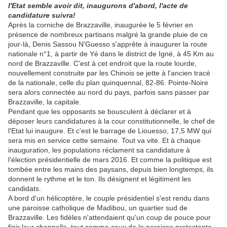
l'Etat semble avoir dit, inaugurons d'abord, l'acte de
candidature suivra!
Après la corniche de Brazzaville, inaugurée le 5 février en
présence de nombreux partisans malgré la grande pluie de ce
jour-là, Denis Sassou N'Guesso s'apprête à inaugurer la route
nationale n°1, à partir de Yé dans le district de Igné, à 45 Km au
nord de Brazzaville. C'est à cet endroit que la route lourde,
nouvellement construite par les Chinois se jette à l'ancien tracé
de la nationale, celle du plan quinquennal, 82-86. Pointe-Noire
sera alors connectée au nord du pays, parfois sans passer par
Brazzaville, la capitale.
Pendant que les opposants se bousculent à déclarer et à
déposer leurs candidatures à la cour constitutionnelle, le chef de
l'Etat lui inaugure. Et c'est le barrage de Liouesso, 17,5 MW qui
sera mis en service cette semaine. Tout va vite. Et à chaque
inauguration, les populations réclament sa candidature à
l'élection présidentielle de mars 2016. Et comme la politique est
tombée entre les mains des paysans, depuis bien longtemps, ils
donnent le rythme et le ton. Ils désignent et légitiment les
candidats.
A bord d'un hélicoptère, le couple présidentiel s'est rendu dans
une paroisse catholique de Madibou, un quartier sud de
Brazzaville. Les fidèles n'attendaient qu'un coup de pouce pour