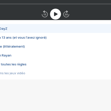
 DayZ
 a 13 ans (et vous l'avez ignoré)
e (littéralement)
im Rayan
 toutes les règles
s les jeux vidéo
us choquant de Rockstar ? - Le scandale BULLY
e plus moche de Steam
du RÊVE tourne au CAUCHEMAR
pendant 8 heures