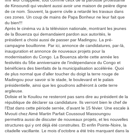
finir leur chappelle, tout comme ceux de la paroisse protestante
de Kinsoundi qui veulent aussi avoir une maison de peière digne
de ce nom. Souvent, la guerre civile a retardé les travaux dans
ces zones. Un coup de mains de Papa Bonheur ne leur fait que
du bien!!!
Après le cinéma vu à la télévision nationale, montrant les jeunes
de la Bouenza qui demandaient pardon aux autorités, le
président a choisi aussi de passer par Madingou. La pré-
campagne bouillonne. Par ici, annonce de candidatures, par-là,
inauguration et annonce de nouveaux projets pour la
modernisation du Congo. La Bouenza abrite cette année les
festivités du 56e anniversaire de l'indépendance du Congo et
bénéficiera des bienfaits de la municipalisation accélérée. Quoi
de plus normal que d'aller toucher du doigt la terre rouge de
Madingou pour savoir si le stade, le boulevard et le palais
présidentielle, ainsi que les goudrons adhéront à cette terre
argileuse.
Dolisie et le Kouilou ne resteront pas sans dire au président de la
république de déclarer sa candidature. Ils verront bien le chef de
l'Etat dans cette période serrée, d'avant le 15 févier. Une escale à
Mvouti chez Aimé Martin Parfait Coussoud Massoungou
permettra aussi de discuter de nouveaux projets, et les nouvelles
structures qui y ont déjà été construites. Et enfin Pointe-Noire, la
citadelle vacillante. Le mois d'octobre a été très marquant dans la