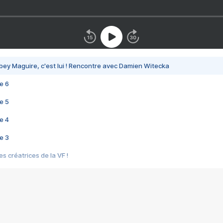
bey Maguire, c'est lui ! Rencontre avec Damien Witecka
e 6
e 5
e 4
e 3
s créatrices de la VF !
e 2
e 1
e Mektoub My Love arrive enfin ! Rencontre avec Shaïn Boumedine et Sal