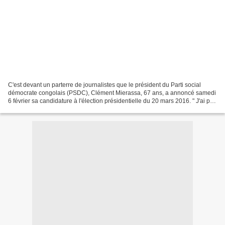
C'est devant un parterre de journalistes que le président du Parti social
démocrate congolais (PSDC), Clément Mierassa, 67 ans, a annoncé samedi
6 février sa candidature à l'élection présidentielle du 20 mars 2016. " J'ai pris
sur moi le temps d'y réfléchir...