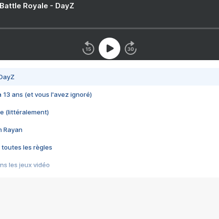
 Battle Royale - DayZ
 DayZ
 a 13 ans (et vous l'avez ignoré)
e (littéralement)
im Rayan
 toutes les règles
s les jeux vidéo
us choquant de Rockstar ? - Le scandale BULLY
e plus moche de Steam
du RÊVE tourne au CAUCHEMAR