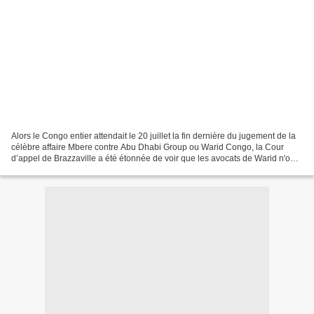
Alors le Congo entier attendait le 20 juillet la fin dernière du jugement de la
célèbre affaire Mbere contre Abu Dhabi Group ou Warid Congo, la Cour
d’appel de Brazzaville a été étonnée de voir que les avocats de Warid n'ont
pu apporter le fameux acte...