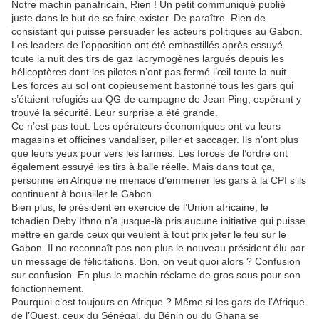
Notre machin panafricain, Rien ! Un petit communiqué publié
juste dans le but de se faire exister. De paraître. Rien de
consistant qui puisse persuader les acteurs politiques au Gabon.
Les leaders de l’opposition ont été embastillés après essuyé
toute la nuit des tirs de gaz lacrymogènes largués depuis les
hélicoptères dont les pilotes n’ont pas fermé l’œil toute la nuit.
Les forces au sol ont copieusement bastonné tous les gars qui
s’étaient refugiés au QG de campagne de Jean Ping, espérant y
trouvé la sécurité. Leur surprise a été grande.
Ce n’est pas tout. Les opérateurs économiques ont vu leurs
magasins et officines vandaliser, piller et saccager. Ils n’ont plus
que leurs yeux pour vers les larmes. Les forces de l’ordre ont
également essuyé les tirs à balle réelle. Mais dans tout ça,
personne en Afrique ne menace d’emmener les gars à la CPI s’ils
continuent à bousiller le Gabon.
Bien plus, le président en exercice de l’Union africaine, le
tchadien Deby Ithno n’a jusque-là pris aucune initiative qui puisse
mettre en garde ceux qui veulent à tout prix jeter le feu sur le
Gabon. Il ne reconnaît pas non plus le nouveau président élu par
un message de félicitations. Bon, on veut quoi alors ? Confusion
sur confusion. En plus le machin réclame de gros sous pour son
fonctionnement.
Pourquoi c’est toujours en Afrique ? Même si les gars de l’Afrique
de l’Ouest, ceux du Sénégal, du Bénin ou du Ghana se