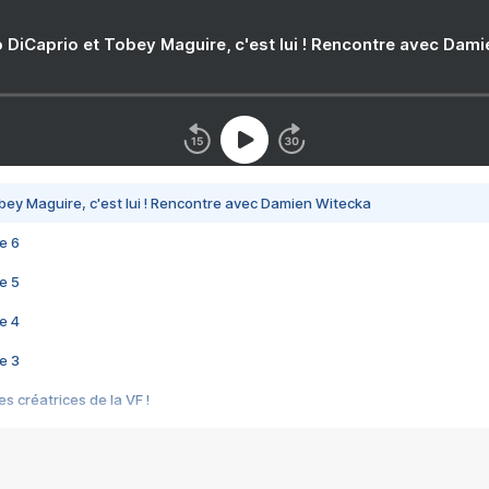
 DiCaprio et Tobey Maguire, c'est lui ! Rencontre avec Dam
bey Maguire, c'est lui ! Rencontre avec Damien Witecka
e 6
e 5
e 4
e 3
s créatrices de la VF !
e 2
e 1