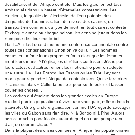
désolidarisent de l’Afrique centrale. Mais les gars, on est tous
embarqués dans un bateau d’éternelles contestations. Les
élections, la qualité de l’électricité, de l’eau potable, des
dirigeants, de l’administration, du niveau des salaires, du
transport en commun, du type de mort, en tout cas est contesté.
Et chaque année ou chaque saison, les gens se jettent dans les
rues pour dire leur ras-le-bol.
He, l’UA, il faut quand même une conférence continentale contre
toutes ces contestations ! Sinon on va où là ? Les hommes
contestent même leurs propres enfants alors que les femmes
nient leurs maris. A l’église, les chrétiens contestent Jésus par
leurs actes, et d’autres renient leur nationalité pour en adopter
une autre. Ha ! Les Franco, les Essous ou les Tabu Ley sont
morts pour repeindre l’Afrique de contestations. Qui le fera alors
? Dansons alors « Coller la petite » pour se défouler, et laisser
couler les choses…
Les cadres qui étudient dans les grandes écoles en Europe
n’aident pas les populations à vivre une vraie paix, même dans la
pauvreté. Une grande organisation comme l’UA regarde saccager
les villes du Gabon sans rien dire. Ni à Bongo ni à Ping. A alors
sert ce machin panafricain autour duquel on nous pompe tant
d’air, du courant chaud ?
Dans la plupart des crises connues en Afrique, les populations en