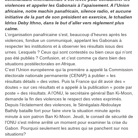
violences et appeler les Gabonais à l’apaisement. A l’Union
africaine, notre machin panafricain, silence radio, et aucune
initiative de la part de son président en exercice, le tchadien
Idriss Deby Ithno, dans le but d’aller vers règlement plus
calme.
L’organisation panafricaine s’est, beaucoup d’heures après les
violences, fondue un communiqué, appelant les Gabonais à
respecter les institutions et à observer les résultats issus des
urnes. Lesquels ? Ceux qui sont contestés ou bien ceux qui n’ont
pas été publiés ? Confusion, et c’est comme ça dans bien des
situations postélectorales en Afrique.
C’est l’Union européenne qui la première a appelé la Commission
électorale nationale permanente (CENAP) à publier « les
résultats détails » des votes. Puis la France qui dit avoir des «
doutes » sur ces résultats et a appelé à la publication « poste par
poste » des résultats. A l’ONU, le secrétaire général Ban Ki-Moon,
demande la fin des violences le respect des votes exprimés.
Depuis l'éclatement des violences, le Sénégalais Abdoulaye
Bathily bataille fort pour faire vivre la situation minute après
minute à son patron Ban Ki-Moon. Jeudi, le conseil de sécurité de
l'ONU s'est même arrêté un moment pour examiner la crise du
Gabon. Pourquoi seulement les autres qui se panchent sur nos
situations?