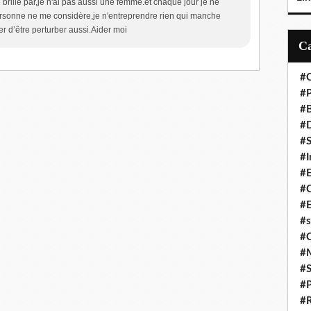
rille par,je n'ai pas aussi une femme.et chaque jour je ne
rsonne ne me considère,je n'entreprendre rien qui manche
er d’être perturber aussi.Aider moi
#C
#P
#
#D
#S
#I
#
#C
#E
#s
#
#
#S
#P
#R