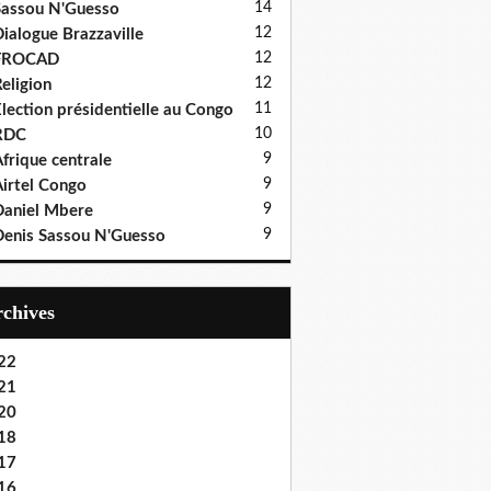
14
assou N'Guesso
12
ialogue Brazzaville
12
FROCAD
12
eligion
11
lection présidentielle au Congo
10
RDC
9
frique centrale
9
irtel Congo
9
aniel Mbere
9
enis Sassou N'Guesso
Archives
22
21
20
18
17
16