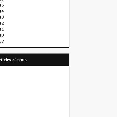
15
14
13
12
11
10
09
articles récents