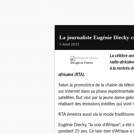
La journaliste Eugénie Diecky cr
5 Août 2015
La célèbre ani
radio africain
©Eugenie Diecky
à la rentrée d
africaine (RTA).
Selon la promotrice de la chaîne de télév
sur Internet dans sa phase expérimentale
satellites. But visé par la jeune dame gab
réalisant des émissions inédites qui vont 
RTA émettra aussi via le mode traditionne
Eugénie Diecky, "la voix d’Afrique", a ét
pendant 25 ans. Ce tam-tam d’Afrique a i