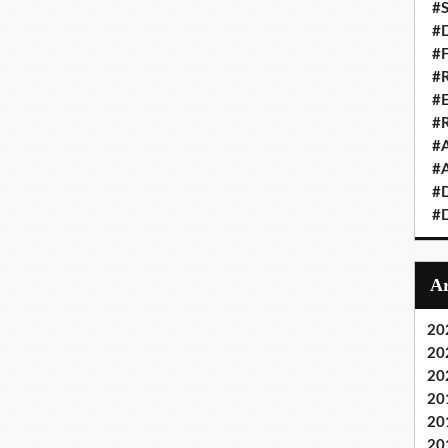
#S
#D
#
#R
#E
#
#A
#A
#D
#D
20
20
20
20
20
20