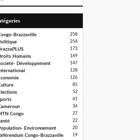
Catégories
258
ongo-Brazzaville
254
olitique
173
BrazzaPLUS
169
roits Humains
147
ocieté- Développement
128
nternational
126
Economie
85
ulture
52
lections
41
ports
34
Cameroun
27
MTN Congo
22
anté
20
opulation- Environnement
19
éférendum Congo-Brazzaville