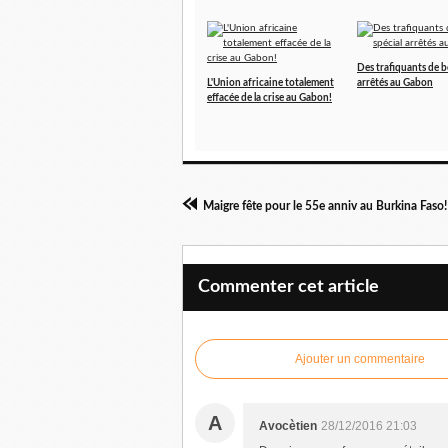
Des trafiquants de b
L'Union africaine totalement
arrêtés au Gabon
effacée de la crise au Gabon!
Maigre fête pour le 55e anniv au Burkina Faso!
Commenter cet article
Ajouter un commentaire
A
Avocètien
28/12/2016 21:03