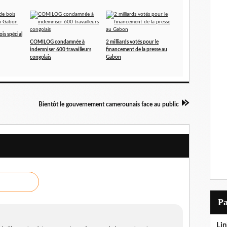
ois spécial
COMILOG condamnée à
2 milliards votés pour le
indemniser 600 travailleurs
financement de la presse au
congolais
Gabon
Bientôt le gouvernement camerounais face au public
P
Lin