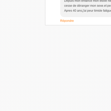
Depuis mon enfance mon étoile ne b
cesse de déranger mon sexe.et pe
Apres 40 ans,j'ai peur timide fatigu
Répondre