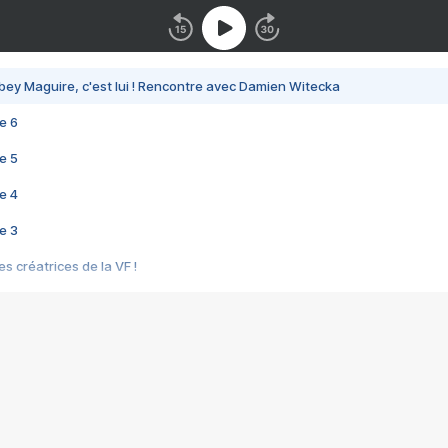
bey Maguire, c'est lui ! Rencontre avec Damien Witecka
e 6
e 5
e 4
e 3
s créatrices de la VF !
e 2
e 1
e Mektoub My Love arrive enfin ! Rencontre avec Shaïn Boumedine et Sal
i : après Toni en famille
elle réalise le bouleversant Dites lui que je l'aime