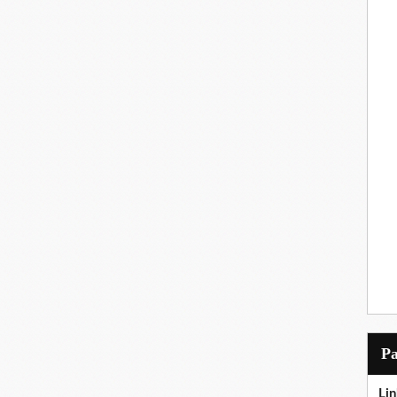
P
Lin