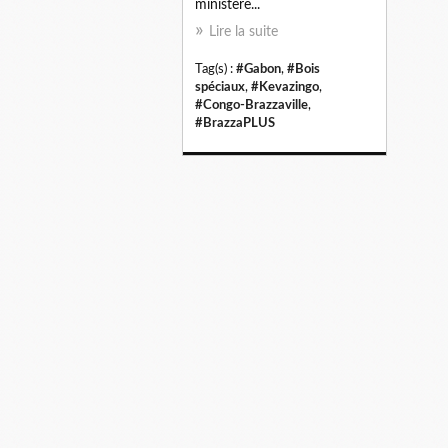
ministère...
Lire la suite
Tag(s) :
#Gabon
,
#Bois
spéciaux
,
#Kevazingo
,
#Congo-Brazzaville
,
#BrazzaPLUS