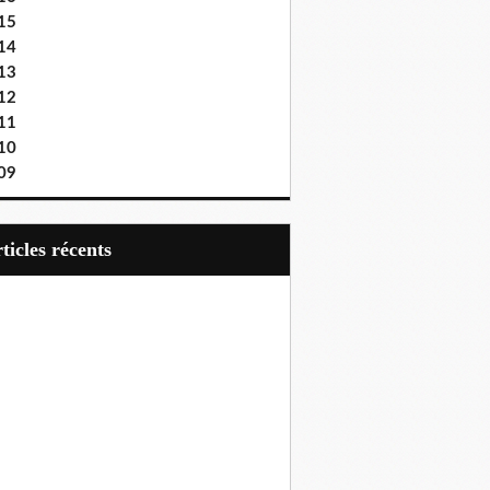
15
14
13
12
11
10
09
articles récents