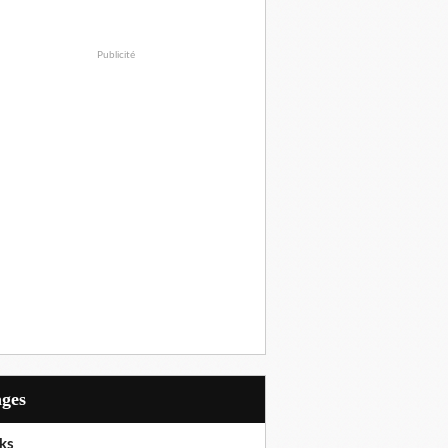
Publicité
ages
ks