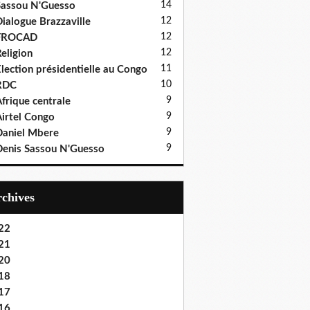
14
assou N'Guesso
12
ialogue Brazzaville
12
FROCAD
12
eligion
11
lection présidentielle au Congo
10
RDC
9
frique centrale
9
irtel Congo
9
aniel Mbere
9
enis Sassou N'Guesso
Archives
22
21
20
18
17
16