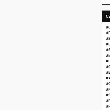
#C
#P
#
#D
#S
#I
#
#C
#E
#s
#
#
#S
#P
#R