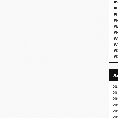
#S
#D
#
#R
#E
#
#A
#A
#D
#D
20
20
20
20
20
20