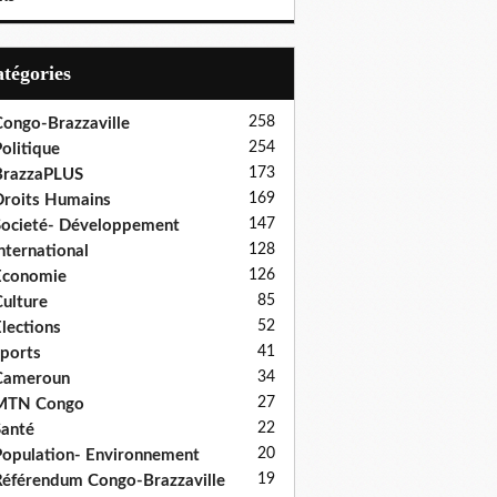
Catégories
258
ongo-Brazzaville
254
olitique
173
BrazzaPLUS
169
roits Humains
147
ocieté- Développement
128
nternational
126
Economie
85
ulture
52
lections
41
ports
34
Cameroun
27
MTN Congo
22
anté
20
opulation- Environnement
19
éférendum Congo-Brazzaville