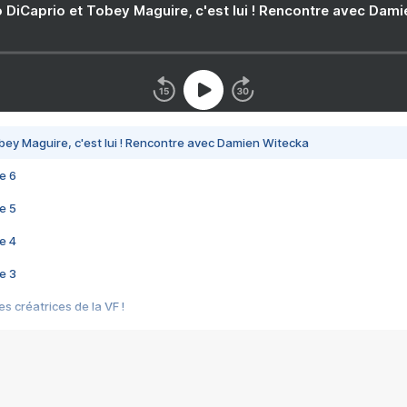
 DiCaprio et Tobey Maguire, c'est lui ! Rencontre avec Dam
bey Maguire, c'est lui ! Rencontre avec Damien Witecka
e 6
e 5
e 4
e 3
s créatrices de la VF !
e 2
e 1
e Mektoub My Love arrive enfin ! Rencontre avec Shaïn Boumedine et Sal